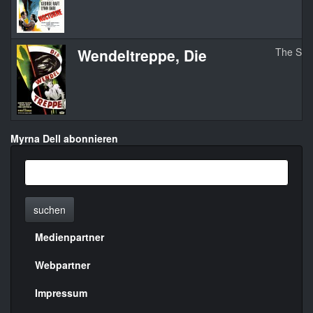
Wendeltreppe, Die
The Spir
Myrna Dell abonnieren
suchen
Medienpartner
Menülinks
rechte
Webpartner
Seite
Impressum