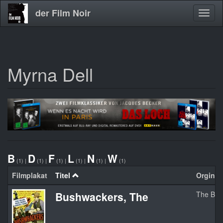
der Film Noir
Navig
aktivi
Myrna Dell
Direkt
zum
Inhalt
B
D
F
L
N
W
(1)
|
(1)
|
(1)
|
(1)
|
(1)
|
(1)
Filmplakat
Titel
Orginalt
Bushwackers, The
The Bus