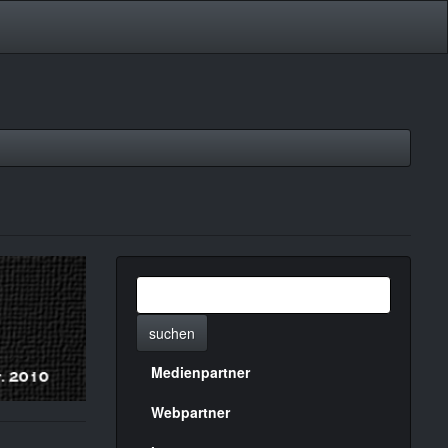
suchen
Medienpartner
Menülinks
rechte
Webpartner