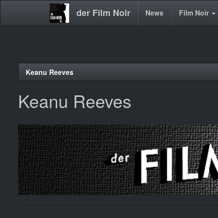
der Film Noir
Main
News
Film Noir
navigation
Direkt
Keanu Reeves
zum
Inhalt
Keanu Reeves