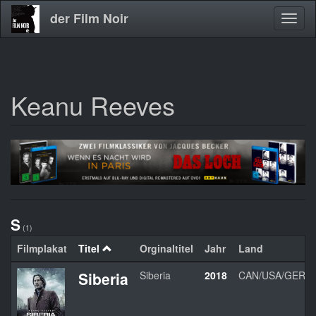
der Film Noir
Navig
aktivi
Keanu Reeves
Direkt
zum
Inhalt
S
(1)
Filmplakat
Titel
Orginaltitel
Jahr
Land
Siberia
Siberia
2018
CAN/USA/GER