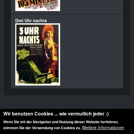
Drei Uhr nachts
Wir benutzen Cookies ... wie vermutlich jeder :)
Wenn Sie mit der Navigation und Nutzung dieser Website fortfahren,
Weitere Informationen
stimmen Sie der Verwendung von Cookies zu.
Diese Website ist urheberrechtlich geschützt: © 2010-2026 der Film Noir de. Alle