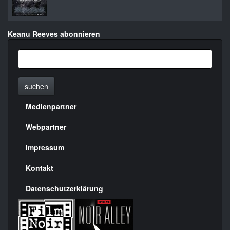
Keanu Reeves abonnieren
suchen
Medienpartner
Menülinks
rechte
Webpartner
Seite
Impressum
Kontakt
Datenschutzerklärung