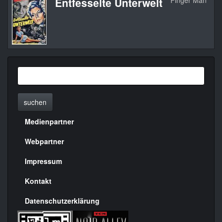
Entfesselte Unterwelt
Finger Man
1
suchen
Medienpartner
Menülinks
rechte
Webpartner
Seite
Impressum
Kontakt
Datenschutzerklärung