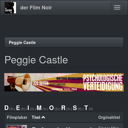
der Film Noir
Navig
aktivi
Direkt
Peggie Castle
zum
Inhalt
Peggie Castle
D
E
I
M
O
R
S
T
(1)
|
(1)
|
(1)
|
(1)
|
(1)
|
(1)
|
(1)
|
(1)
Filmplakat
Titel
Orginaltitel
J