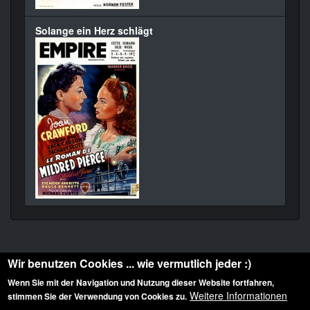
Solange ein Herz schlägt
Wir benutzen Cookies ... wie vermutlich jeder :)
Wenn Sie mit der Navigation und Nutzung dieser Website fortfahren,
Weitere Informationen
stimmen Sie der Verwendung von Cookies zu.
Diese Website ist urheberrechtlich geschützt: © 2010-2026 der Film Noir de. Alle