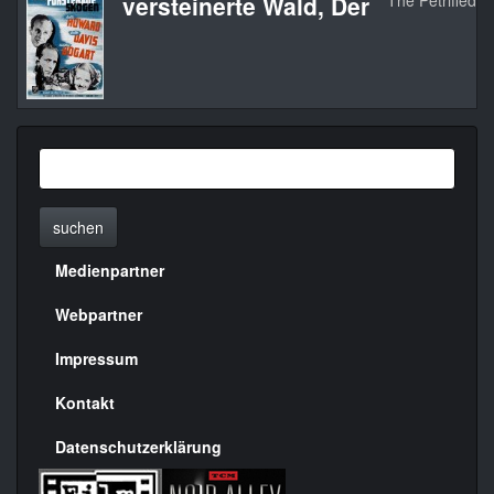
versteinerte Wald, Der
The Petrified F
suchen
Medienpartner
Menülinks
rechte
Webpartner
Seite
Impressum
Kontakt
Datenschutzerklärung