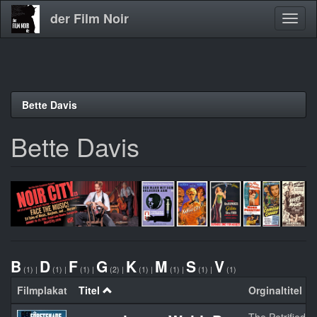
der Film Noir
Navig
aktivi
Direkt
Bette Davis
zum
Inhalt
Bette Davis
B
D
F
G
K
M
S
V
(1)
|
(1)
|
(1)
|
(2)
|
(1)
|
(1)
|
(1)
|
(1)
Filmplakat
Titel
Orginaltitel