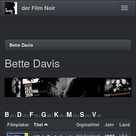
der Film Noir
Navig
aktivi
Direkt
Bette Davis
zum
Inhalt
Bette Davis
B
D
F
G
K
M
S
V
(1)
|
(1)
|
(1)
|
(2)
|
(1)
|
(1)
|
(1)
|
(1)
Filmplakat
Titel
Orginaltitel
Jahr
Land