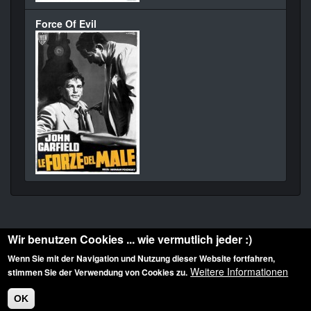
Force Of Evil
Wir benutzen Cookies ... wie vermutlich jeder :)
Wenn Sie mit der Navigation und Nutzung dieser Website fortfahren,
Weitere Informationen
stimmen Sie der Verwendung von Cookies zu.
Diese Website ist urheberrechtlich geschützt: © 2010-2026 der Film Noir de. Alle
Rechte vorbehalten.
OK