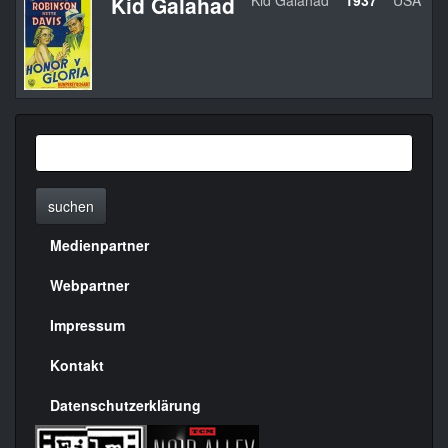
Kid Galahad
Kid Galahad
1937
USA
suchen
Medienpartner
Menülinks
rechte
Webpartner
Seite
Impressum
Kontakt
Datenschutzerklärung