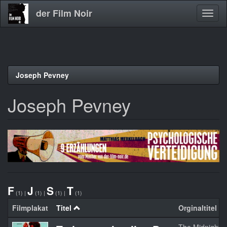
der Film Noir
Navig
aktivi
Direkt
Joseph Pevney
zum
Inhalt
Joseph Pevney
F
J
S
T
(1)
|
(1)
|
(1)
|
(1)
Filmplakat
Titel
Orginaltitel