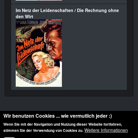
Im Netz der Leidenschaften / Die Rechnung ohne
den Wirt
Wir benutzen Cookies ... wie vermutlich jeder :)
Wenn Sie mit der Navigation und Nutzung dieser Website fortfahren,
Weitere Informationen
stimmen Sie der Verwendung von Cookies zu.
Diese Website ist urheberrechtlich geschützt: © 2010-2026 der Film Noir de. Alle
Rechte vorbehalten.