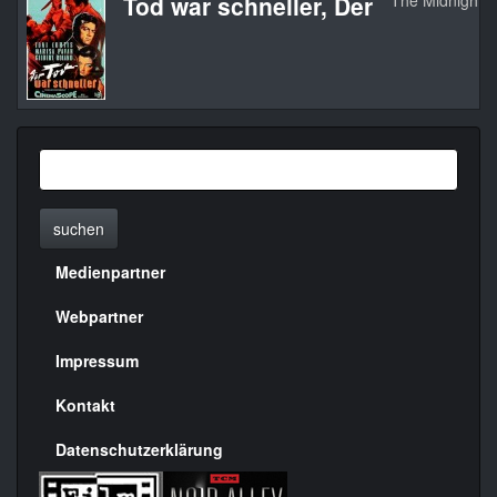
Tod war schneller, Der
The Midnight S
suchen
Medienpartner
Menülinks
rechte
Webpartner
Seite
Impressum
Kontakt
Datenschutzerklärung