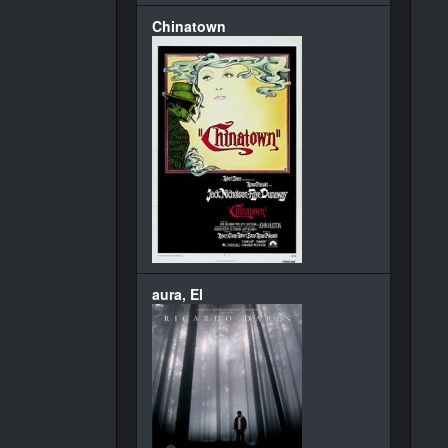
Chinatown
aura, El