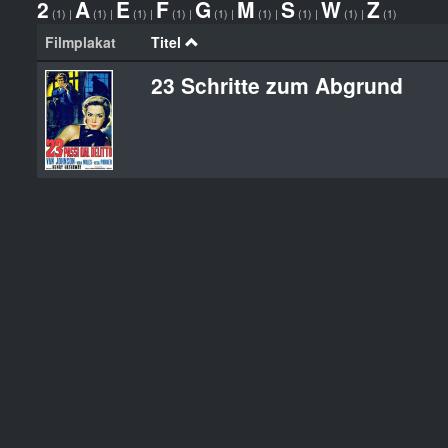
2
A
E
F
G
M
S
W
Z
(1)
|
(1)
|
(1)
|
(1)
|
(1)
|
(1)
|
(1)
|
(1)
|
(1)
Filmplakat
Titel
23 Schritte zum Abgrund