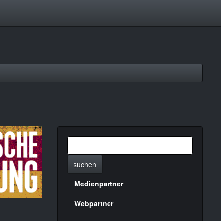
suchen
Medienpartner
Menülinks
rechte
Webpartner