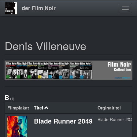
der Film Noir
Navig
aktivi
Denis Villeneuve
Direkt
zum
Inhalt
B
(1)
Filmplakat
Titel
Orginaltitel
Blade Runner 2049
Blade Runner 2049