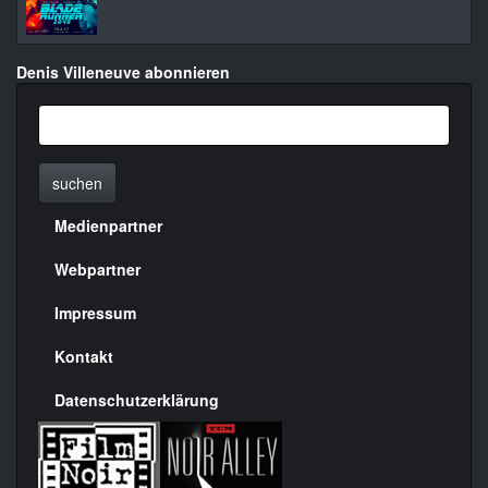
Denis Villeneuve abonnieren
suchen
Medienpartner
Menülinks
rechte
Webpartner
Seite
Impressum
Kontakt
Datenschutzerklärung