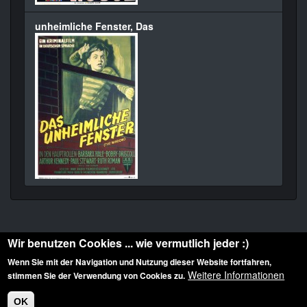
unheimliche Fenster, Das
Wir benutzen Cookies ... wie vermutlich jeder :)
Wenn Sie mit der Navigation und Nutzung dieser Website fortfahren,
Weitere Informationen
stimmen Sie der Verwendung von Cookies zu.
Diese Website ist urheberrechtlich geschützt: © 2010-2026 der Film Noir de. Alle
Rechte vorbehalten.
OK