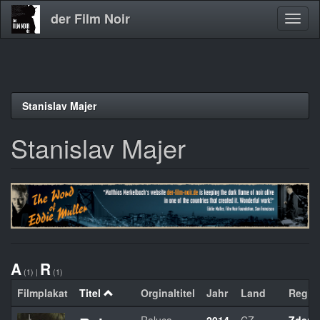
der Film Noir
Navig
aktivi
Direkt
Stanislav Majer
zum
Inhalt
Stanislav Majer
A
R
(1)
|
(1)
Filmplakat
Titel
Orginaltitel
Jahr
Land
Regie