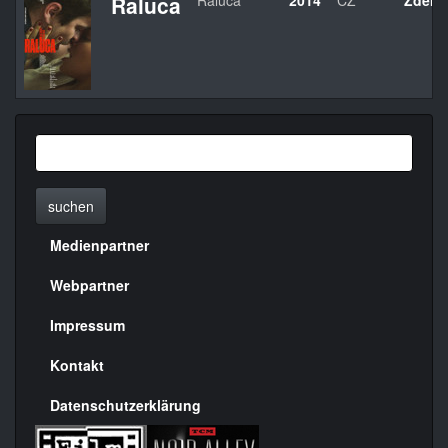
Raluca
Raluca
2014
CZ
Zdene
suchen
Medienpartner
Menülinks
rechte
Webpartner
Seite
Impressum
Kontakt
Datenschutzerklärung