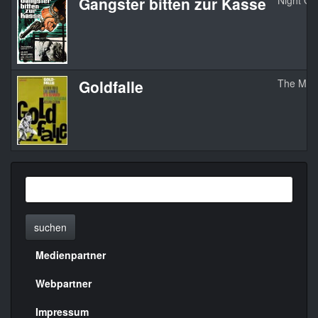
Gangster bitten zur Kasse
Night Of 
Goldfalle
The Mon
suchen
Medienpartner
Menülinks
rechte
Webpartner
Seite
Impressum