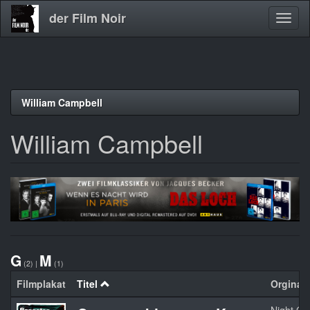
der Film Noir
Navig
aktivi
Direkt
William Campbell
zum
Inhalt
William Campbell
G
M
(2)
|
(1)
Filmplakat
Titel
Orginalti