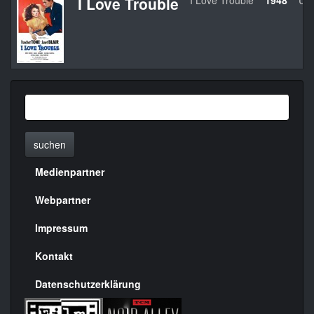
I Love Trouble
I Love Trouble
1948
US
suchen
Medienpartner
Menülinks
rechte
Webpartner
Seite
Impressum
Kontakt
Datenschutzerklärung