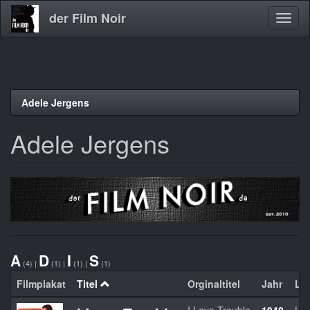
der Film Noir
Navig
aktivi
Direkt
Adele Jergens
zum
Inhalt
Adele Jergens
A
D
I
S
(4)
|
(1)
|
(1)
|
(1)
Filmplakat
Titel
Orginaltitel
Jahr
La