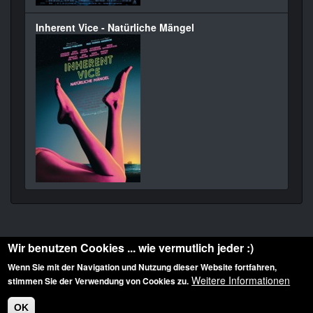
Inherent Vice - Natürliche Mängel
Wir benutzen Cookies ... wie vermutlich jeder :)
Wenn Sie mit der Navigation und Nutzung dieser Website fortfahren,
Weitere Informationen
stimmen Sie der Verwendung von Cookies zu.
Diese Website ist urheberrechtlich geschützt: © 2010-2026 der Film Noir de. Alle
Rechte vorbehalten.
OK