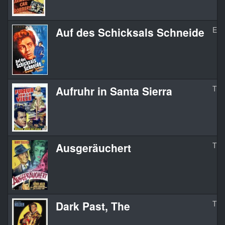
Auf des Schicksals Schneide
Edg
Aufruhr in Santa Sierra
Try
Ausgeräuchert
The
Dark Past, The
The