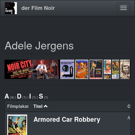
der Film Noir
Navig
aktivi
Adele Jergens
Direkt
zum
Inhalt
A
D
I
S
(4)
|
(1)
|
(1)
|
(1)
Filmplakat
Titel
Org
Armored Car Robbery
Arm