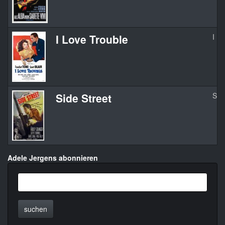
I Love Trouble
I L
Side Street
Sid
Adele Jergens abonnieren
suchen