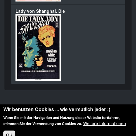
Lady von Shanghai, Die
Wir benutzen Cookies ... wie vermutlich jeder :)
Wenn Sie mit der Navigation und Nutzung dieser Website fortfahren,
Weitere Informationen
stimmen Sie der Verwendung von Cookies zu.
Diese Website ist urheberrechtlich geschützt: © 2010-2026 der Film Noir de. Alle
Rechte vorbehalten.
OK