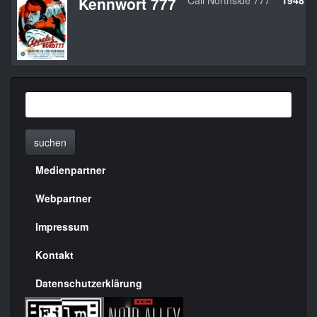
Kennwort 777
Call Northside 777
1948
suchen
Medienpartner
Menülinks
rechte
Webpartner
Seite
Impressum
Kontakt
Datenschutzerklärung