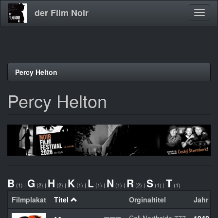
der Film Noir
Navig
aktivi
Direkt
Percy Helton
zum
Inhalt
Percy Helton
B
G
H
K
L
N
R
S
T
(1)
|
(2)
|
(2)
|
(1)
|
(1)
|
(1)
|
(2)
|
(1)
|
(1)
Filmplakat
Titel
Orginaltitel
Jahr