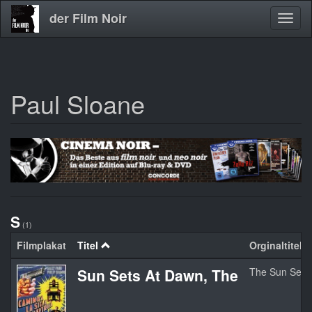
der Film Noir
Navig
aktivi
Paul Sloane
Direkt
zum
Inhalt
S
(1)
Filmplakat
Titel
Orginaltitel
Sun Sets At Dawn, The
The Sun Sets