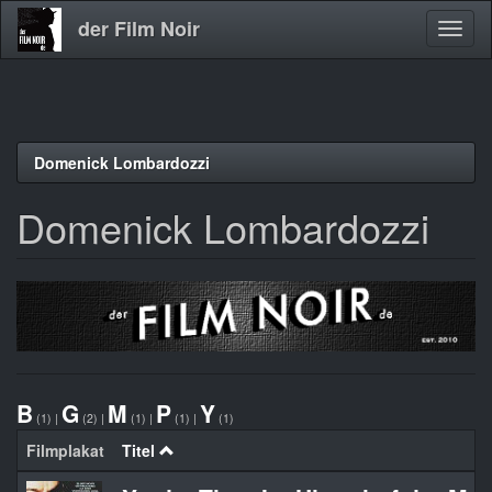
der Film Noir
Navig
aktivi
Direkt
Domenick Lombardozzi
zum
Inhalt
Domenick Lombardozzi
B
G
M
P
Y
(1)
|
(2)
|
(1)
|
(1)
|
(1)
Filmplakat
Titel