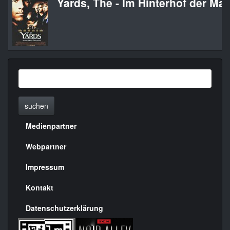
Yards, The - Im Hinterhof der Ma
suchen
Medienpartner
Menülinks
rechte
Webpartner
Seite
Impressum
Kontakt
Datenschutzerklärung