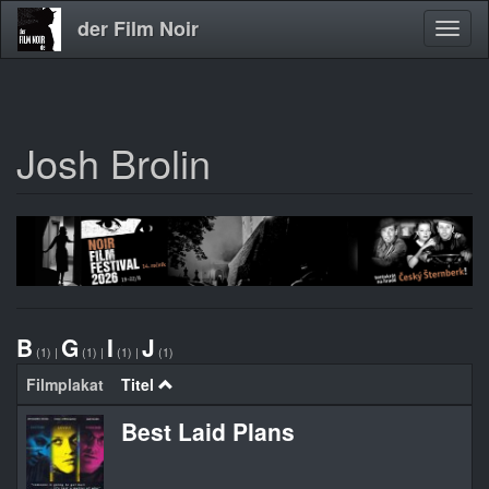
der Film Noir
Navig
aktivi
Josh Brolin
Direkt
zum
Inhalt
B
G
I
J
(1)
|
(1)
|
(1)
|
(1)
Filmplakat
Titel
Best Laid Plans