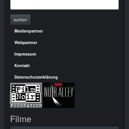
suchen
Medienpartner
Menülinks
rechte
Webpartner
Seite
Impressum
Kontakt
Datenschutzerklärung
Filme