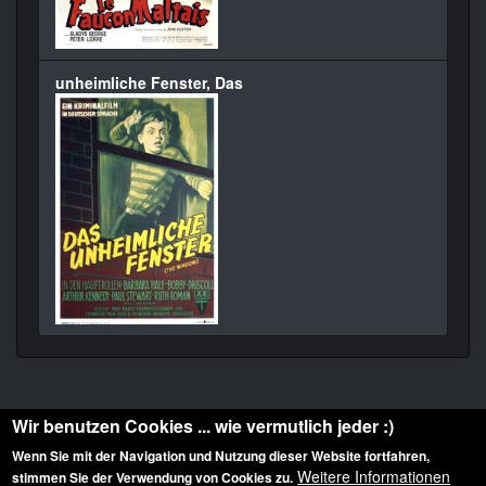
unheimliche Fenster, Das
Wir benutzen Cookies ... wie vermutlich jeder :)
Wenn Sie mit der Navigation und Nutzung dieser Website fortfahren,
Weitere Informationen
stimmen Sie der Verwendung von Cookies zu.
Diese Website ist urheberrechtlich geschützt: © 2010-2026 der Film Noir de. Alle