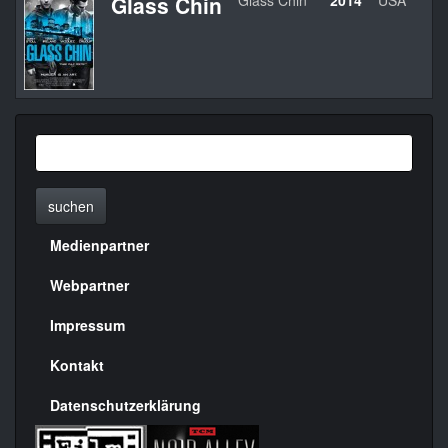
Glass Chin
Glass Chin
2014
USA
suchen
Medienpartner
Menülinks
rechte
Webpartner
Seite
Impressum
Kontakt
Datenschutzerklärung