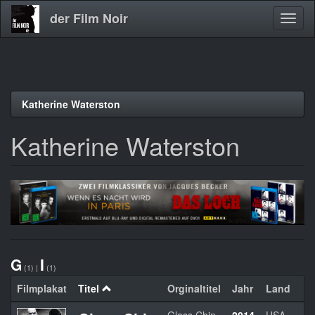
der Film Noir
Navig
aktivi
Direkt
Katherine Waterston
zum
Inhalt
Katherine Waterston
G
I
(1)
|
(1)
Filmplakat
Titel
Orginaltitel
Jahr
Land