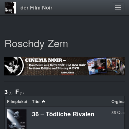
der Film Noir
Navig
aktivi
Roschdy Zem
Direkt
zum
Inhalt
3
F
(1)
|
(1)
Filmplakat
Titel
Orginalti
36 – Tödliche Rivalen
36 Quai 