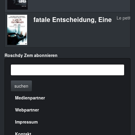
fatale Entscheidung, Eine
Le petit l
Roschdy Zem abonnieren
suchen
Medienpartner
Menülinks
rechte
Webpartner
Seite
Impressum
Kontakt