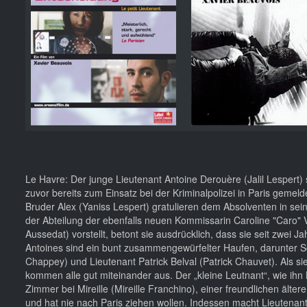
Le Havre: Der junge Lieutenant Antoine Derouère (Jalil Lespert) 
zuvor bereits zum Einsatz bei der Kriminalpolizei in Paris gemeld
Bruder Alex (Yaniss Lespert) gratulieren dem Absolventen in seiner
der Abteilung der ebenfalls neuen Kommissarin Caroline "Caro" Va
Aussedat) vorstellt, betont sie ausdrücklich, dass sie seit zwei 
Antoines sind ein bunt zusammengewürfelter Haufen, darunter S
Chappey) und Lieutenant Patrick Belval (Patrick Chauvet). Als 
kommen alle gut miteinander aus. Der „kleine Leutnant“, wie ihn
Zimmer bei Mireille (Mireille Franchino), einer freundlichen ält
und hat nie nach Paris ziehen wollen. Indessen macht Lieutenant