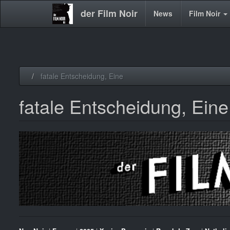
der Film Noir
Main
News
Film Noir
navigation
Direkt
fatale Entscheidung, Eine
zum
Inhalt
fatale Entscheidung, Eine