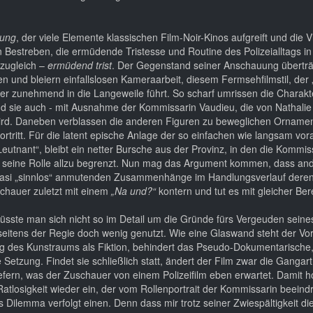
dung
, der viele Elemente klassischen Film-Noir-Kinos aufgreift und die V
In Bestreben, die ermüdende Tristesse und Routine des Polizeialltags in
 zugleich –
ermüdend trist
. Der Gegenstand seiner Anschauung überträg
en und bleiern einfallslosen Kameraarbeit, diesem Fermsehfilmstil, der
er zunehmend in die Langeweile führt. So scharf umrissen die Charak
ind sie auch - mit Ausnahme der Kommissarin Vaudieu, die von Nathalie
rd. Daneben verblassen die anderen Figuren zu beweglichen Orname
ortritt. Für die latent epische Anlage der so einfachen wie langsam vor
Leutnant“, bleibt ein netter Bursche aus der Provinz, in den die Kommis
st seine Rolle allzu begrenzt. Nun mag das Argument kommen, dass and
quasi „sinnlos“ anmutenden Zusammenhänge im Handlungsverlauf deren
schauer zuletzt mit einem
„Na und?“
kontern und tut es mit gleicher Ber
müsste man sich nicht so im Detail um die Gründe fürs Vergeuden seines
 seitens der Regie doch wenig genutzt. Wie eine Glaswand steht der Vo
g des Kunstraums als Fiktion, behindert das Pseudo-Dokumentarische
 Setzung. Findet sie schließlich statt, ändert der Film zwar die Gangart
iefern, was der Zuschauer von einem Polizeifilm eben erwartet. Damit ho
tlosigkeit wieder ein, der vom Rollenportrait der Kommissarin beeindr
 Dilemma verfolgt einen. Denn dass mir trotz seiner Zwiespältigkeit di