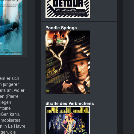
Poodle Springs
dem er sich
in jüngerer
aris an, wo er
en (Pierre
llegen
Straße des Verbrechens
ntoine
eißen kann,
 möbliertes
in in Le Havre
ngen, die