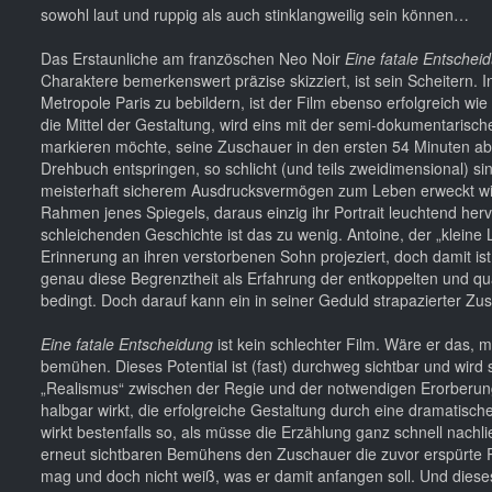
sowohl laut und ruppig als auch stinklangweilig sein können…
Das Erstaunliche am französchen Neo Noir
Eine fatale Entschei
Charaktere bemerkenswert präzise skizziert, ist sein Scheitern. 
Metropole Paris zu bebildern, ist der Film ebenso erfolgreich wie
die Mittel der Gestaltung, wird eins mit der semi-dokumentarisch
markieren möchte, seine Zuschauer in den ersten 54 Minuten ab
Drehbuch entspringen, so schlicht (und teils zweidimensional) s
meisterhaft sicherem Ausdrucksvermögen zum Leben erweckt wi
Rahmen jenes Spiegels, daraus einzig ihr Portrait leuchtend herv
schleichenden Geschichte ist das zu wenig. Antoine, der „kleine 
Erinnerung an ihren verstorbenen Sohn projeziert, doch damit i
genau diese Begrenztheit als Erfahrung der entkoppelten und 
bedingt. Doch darauf kann ein in seiner Geduld strapazierter Zu
Eine fatale Entscheidung
ist kein schlechter Film. Wäre er das, 
bemühen. Dieses Potential ist (fast) durchweg sichtbar und wird
„Realismus“ zwischen der Regie und der notwendigen Erorberun
halbgar wirkt, die erfolgreiche Gestaltung durch eine dramatische
wirkt bestenfalls so, als müsse die Erzählung ganz schnell nachl
erneut sichtbaren Bemühens den Zuschauer die zuvor erspürte Ra
mag und doch nicht weiß, was er damit anfangen soll. Und dieses