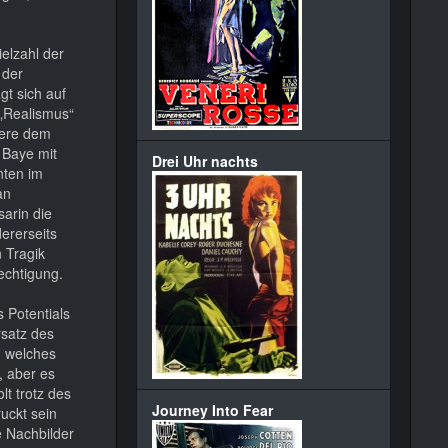
ielzahl der
 der
t sich auf
 „Realismus“
tere dem
 Baye mit
Drei Uhr nachts
nten im
an
sarin die
ererseits
 Tragik
echtigung.
 Potentials
rsatz des
, welches
, aber es
lt trotz des
Journey Into Fear
uckt sein
e Nachbilder