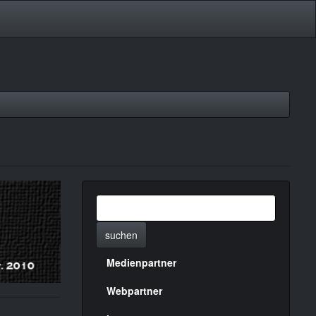
suchen
Medienpartner
Menülinks
rechte
Webpartner