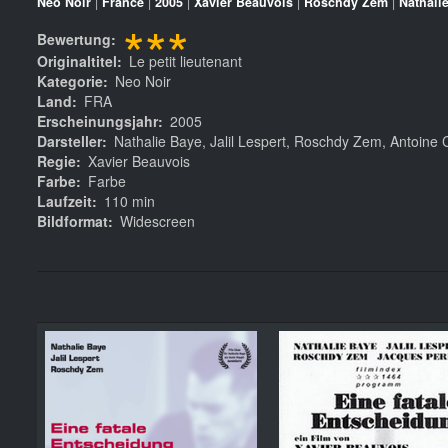
Neo Noir
|
France
|
2005
|
Xavier Beauvois
|
Roschdy Zem
|
Nathali
***
Bewertung
Originaltitel
Le petit lieutenant
Kategorie
Neo Noir
Land
FRA
Erscheinungsjahr
2005
Darsteller
Nathalie Baye, Jalil Lespert, Roschdy Zem, Antoine
Regie
Xavier Beauvois
Farbe
Farbe
Laufzeit
110 min
Bildformat
Widescreen