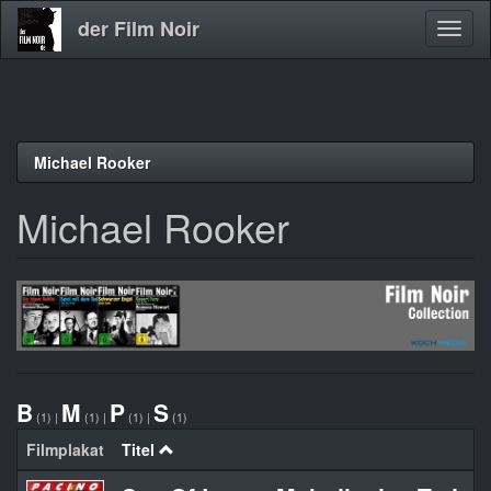
der Film Noir
Navig
aktivi
Direkt
Michael Rooker
zum
Inhalt
Michael Rooker
B
M
P
S
(1)
|
(1)
|
(1)
|
(1)
Filmplakat
Titel