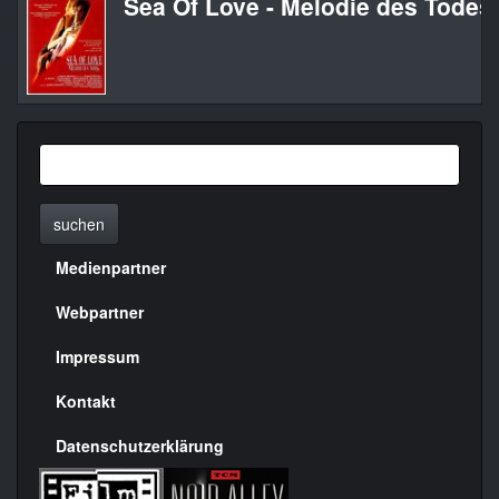
Sea Of Love - Melodie des Todes
suchen
Medienpartner
Menülinks
rechte
Webpartner
Seite
Impressum
Kontakt
Datenschutzerklärung