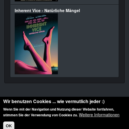
Inherent Vice - Natürliche Mängel
Wir benutzen Cookies ... wie vermutlich jeder :)
Wenn Sie mit der Navigation und Nutzung dieser Website fortfahren,
Weitere Informationen
stimmen Sie der Verwendung von Cookies zu.
Diese Website ist urheberrechtlich geschützt: © 2010-2026 der Film Noir de. Alle
Rechte vorbehalten.
OK