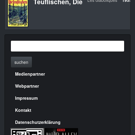
Teuflischen, Die
Les diaboliques
1955
suchen
Medienpartner
Menülinks
rechte
Webpartner
Seite
Impressum
Kontakt
Datenschutzerklärung