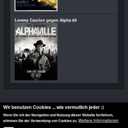
Lemmy Caution gegen Alpha 60
Wir benutzen Cookies ... wie vermutlich jeder :)
Wenn Sie mit der Navigation und Nutzung dieser Website fortfahren,
Weitere Informationen
stimmen Sie der Verwendung von Cookies zu.
Diese Website ist urheberrechtlich geschützt: © 2010-2026 der Film Noir de. Alle
Rechte vorbehalten.