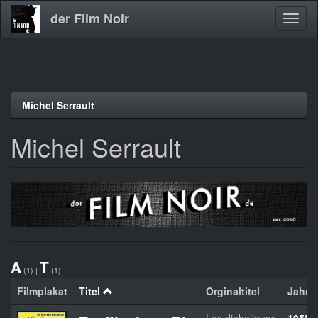
der Film Noir
Navig
aktivi
Direkt
Michel Serrault
zum
Inhalt
Michel Serrault
A
T
(1)
|
(1)
Filmplakat
Titel
Orginaltitel
Jahr