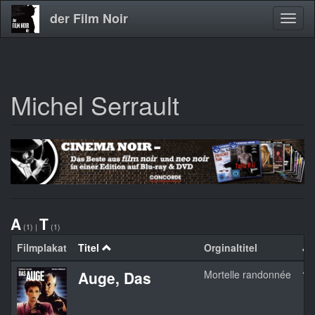
der Film Noir
Navig
aktivi
Michel Serrault
Direkt
zum
Inhalt
A
T
(1)
|
(1)
Filmplakat
Titel
Orginaltitel
Ja
Auge, Das
Mortelle randonnée
19