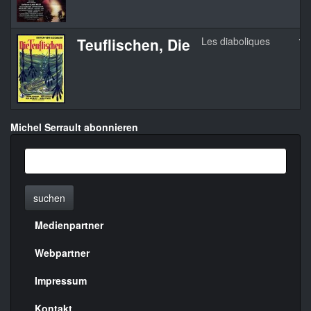
Teuflischen, Die
Les diaboliques
19
Michel Serrault abonnieren
suchen
Medienpartner
Menülinks
rechte
Webpartner
Seite
Impressum
Kontakt