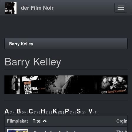
der Film Noir
Navig
aktivi
Direkt
Barry Kelley
zum
Inhalt
Barry Kelley
A
B
C
H
K
P
S
V
(1)
|
(4)
|
(1)
|
(1)
|
(2)
|
(1)
|
(2)
|
(1)
Filmplakat
Titel
Orginalt