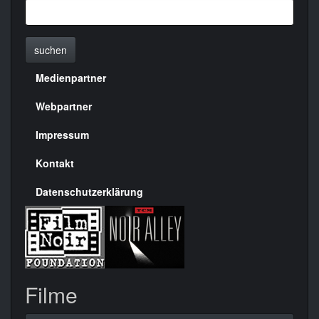
suchen
Medienpartner
Menülinks
rechte
Webpartner
Seite
Impressum
Kontakt
Datenschutzerklärung
Filme