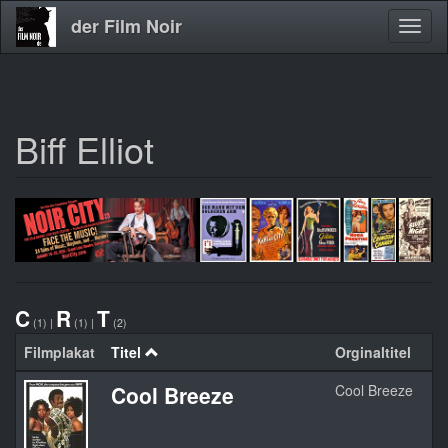
der Film Noir
Navig
aktivi
Biff Elliot
Direkt
zum
Inhalt
C
R
T
(1)
|
(1)
|
(2)
Filmplakat
Titel
Orginaltitel
Cool Breeze
Cool Breeze