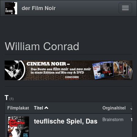
der Film Noir
Navig
aktivi
William Conrad
Direkt
zum
Inhalt
T
(1)
Filmplakat
Titel
Orginaltitel
Ja
teuflische Spiel, Das
Brainstorm
19