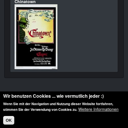
Chinatown
Wir benutzen Cookies ... wie vermutlich jeder :)
Wenn Sie mit der Navigation und Nutzung dieser Website fortfahren,
Weitere Informationen
stimmen Sie der Verwendung von Cookies zu.
Diese Website ist urheberrechtlich geschützt: © 2010-2026 der Film Noir de. Alle
Rechte vorbehalten.
OK