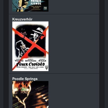
Kreuzverhör
Poodle Springs