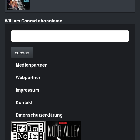
William Conrad abonnieren
suchen
Medienpartner
Menülinks
rechte
Webpartner
Seite
Impressum
Kontakt
Datenschutzerklärung