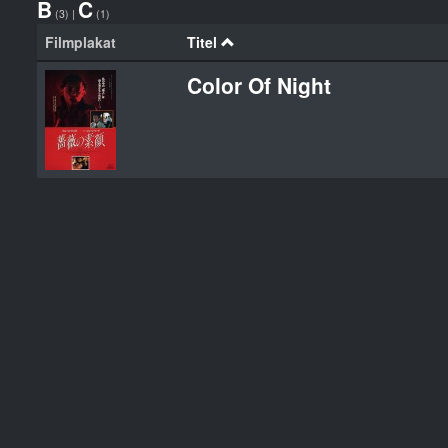
B
C
(3)
|
(1)
Filmplakat
Titel
Color Of Night