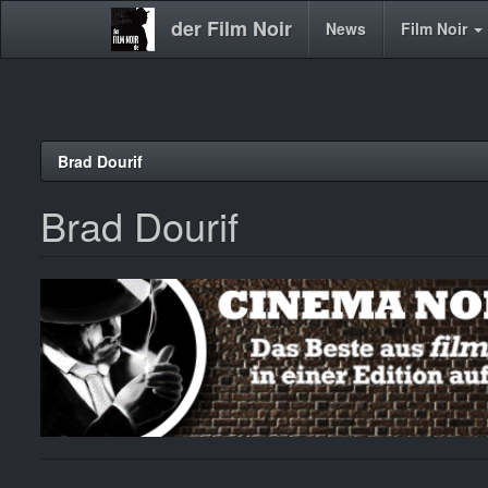
der Film Noir
Main
News
Film Noir
navigation
Direkt
Brad Dourif
zum
Inhalt
Brad Dourif