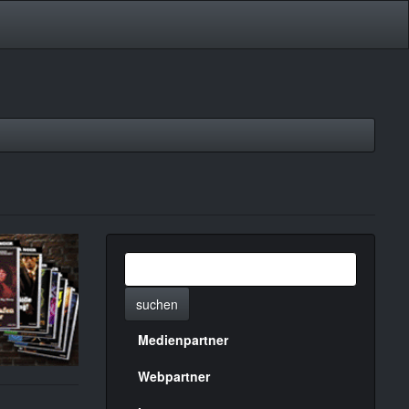
suchen
Medienpartner
Menülinks
rechte
Webpartner