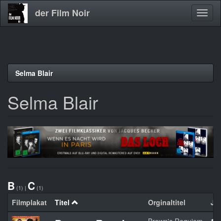
der Film Noir
Navig
aktivi
Direkt
Selma Blair
zum
Inhalt
Selma Blair
B
C
(1)
|
(1)
Filmplakat
Titel
Orginaltitel
Ja