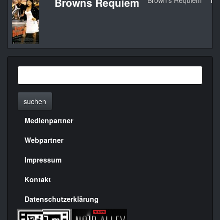
Browns Requiem
Brown's Requiem
19
suchen
Medienpartner
Menülinks
rechte
Webpartner
Seite
Impressum
Kontakt
Datenschutzerklärung