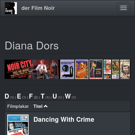
der Film Noir
Navig
aktivi
Diana Dors
Direkt
zum
Inhalt
D
E
F
T
U
W
(1)
|
(1)
|
(2)
|
(1)
|
(1)
|
(1)
Filmplakat
Titel
Dancing With Crime