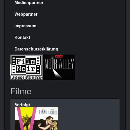
Medienpartner
Menülinks
rechte
Webpartner
Seite
Impressum
Kontakt
Datenschutzerklärung
Filme
Verfolgt