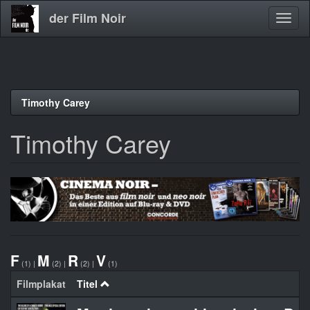
der Film Noir
Navig
aktivi
Direkt
Timothy Carey
zum
Inhalt
Timothy Carey
F
M
R
V
(1)
|
(2)
|
(2)
|
(1)
Filmplakat
Titel