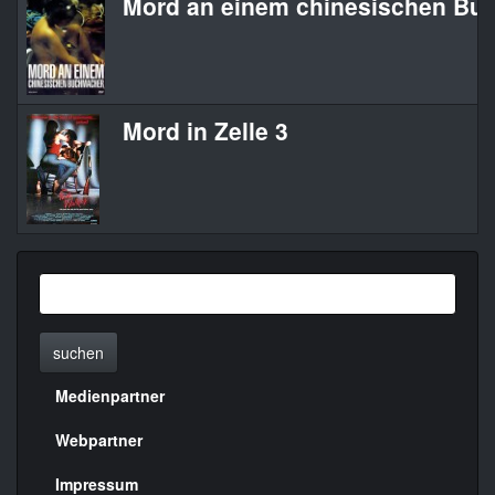
Mord an einem chinesischen Bu
Mord in Zelle 3
suchen
Medienpartner
Menülinks
rechte
Webpartner
Seite
Impressum