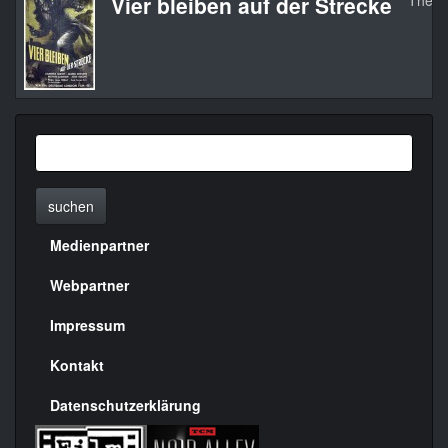
Vier bleiben auf der Strecke
The G
suchen
Medienpartner
Menülinks
rechte
Webpartner
Seite
Impressum
Kontakt
Datenschutzerklärung