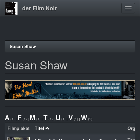
der Film Noir
Navig
aktivi
Direkt
Susan Shaw
zum
Inhalt
Susan Shaw
A
F
M
T
U
V
W
(1)
|
(1)
|
(1)
|
(1)
|
(1)
|
(1)
|
(2)
Filmplakat
Titel
Orgina