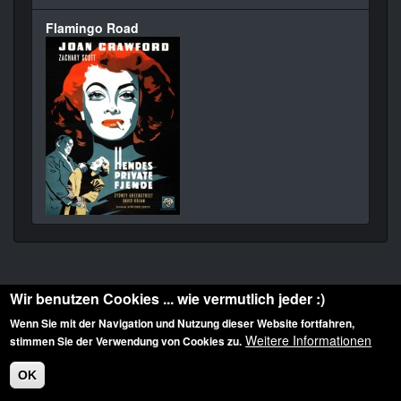
Flamingo Road
Wir benutzen Cookies ... wie vermutlich jeder :)
Wenn Sie mit der Navigation und Nutzung dieser Website fortfahren,
Weitere Informationen
stimmen Sie der Verwendung von Cookies zu.
Diese Website ist urheberrechtlich geschützt: © 2010-2026 der Film Noir de. Alle
Rechte vorbehalten.
OK