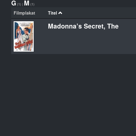
G
M
(1)
|
(1)
Filmplakat
Titel
Madonna’s Secret, The