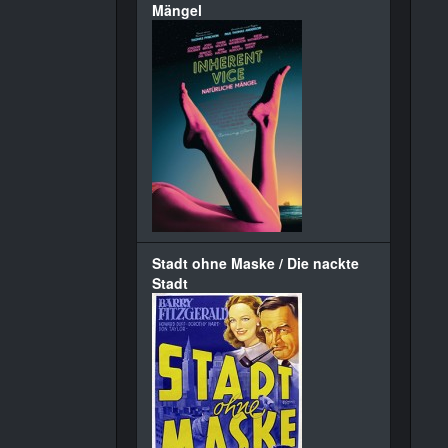
Mängel
Stadt ohne Maske / Die nackte
Stadt