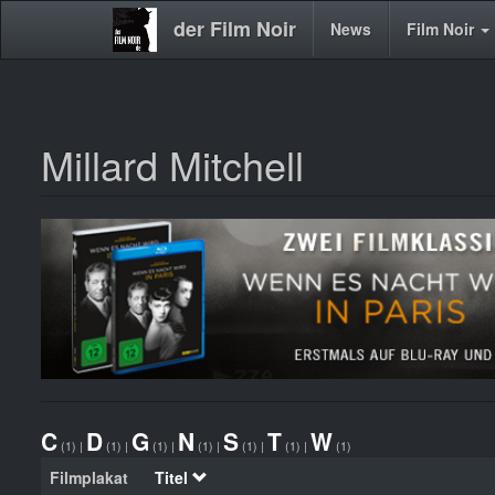
der Film Noir
Main
News
Film Noir
navigation
Millard Mitchell
Direkt
zum
Inhalt
C
D
G
N
S
T
W
(1)
|
(1)
|
(1)
|
(1)
|
(1)
|
(1)
|
(1)
Filmplakat
Titel