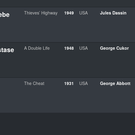
iebe
Thieves’ Highway
1949
USA
Jules Dassin
stase
A Double Life
1948
USA
George Cukor
The Cheat
1931
USA
George Abbott