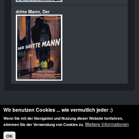
dritte Mann, Der
Wir benutzen Cookies ... wie vermutlich jeder :)
Wenn Sie mit der Navigation und Nutzung dieser Website fortfahren,
Weitere Informationen
stimmen Sie der Verwendung von Cookies zu.
Diese Website ist urheberrechtlich geschützt: © 2010-2026 der Film Noir de. Alle
Rechte vorbehalten.
OK