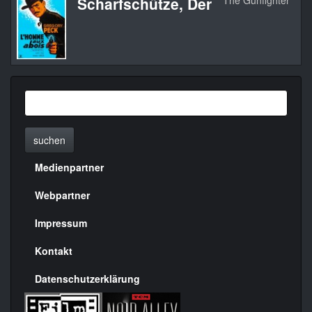
Scharfschütze, Der
The Gunfighter
19
suchen
Medienpartner
Menülinks
rechte
Webpartner
Seite
Impressum
Kontakt
Datenschutzerklärung