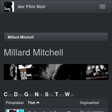
der Film Noir
Navig
aktivi
Direkt
Millard Mitchell
zum
Inhalt
Millard Mitchell
C
D
G
N
S
T
W
(1)
|
(1)
|
(1)
|
(1)
|
(1)
|
(1)
|
(1)
Filmplakat
Titel
Orginaltitel
Ja