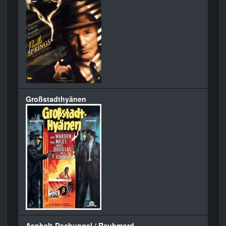
Großstadthyänen
Asphalt-Dschungel / Raubmord