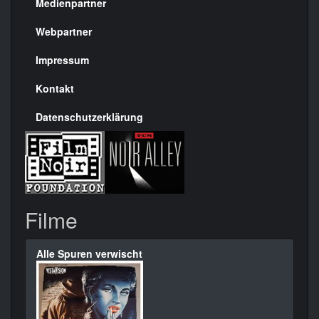
Medienpartner
Menülinks
rechte
Webpartner
Seite
Impressum
Kontakt
Datenschutzerklärung
Filme
Alle Spuren verwischt