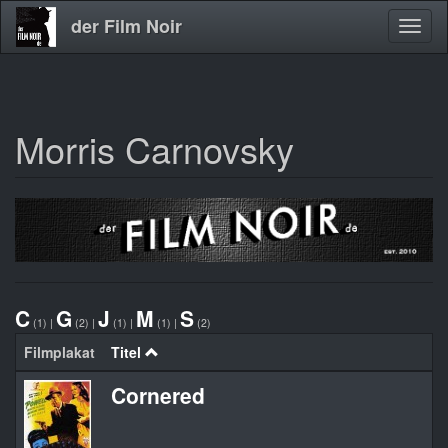
der Film Noir
Navig
aktivi
Morris Carnovsky
Direkt
zum
Inhalt
C
G
J
M
S
(1)
|
(2)
|
(1)
|
(1)
|
(2)
Filmplakat
Titel
Cornered