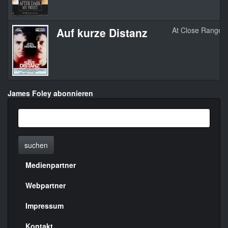
Auf kurze Distanz
At Close Range
James Foley abonnieren
suchen
Medienpartner
Menülinks
rechte
Webpartner
Seite
Impressum
Kontakt