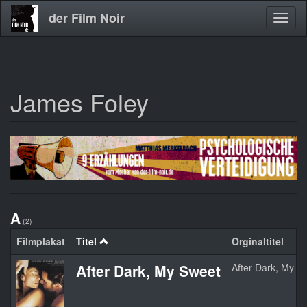
der Film Noir
Navig
aktivi
James Foley
Direkt
zum
Inhalt
A
(2)
Filmplakat
Titel
Orginaltitel
After Dark, My Sweet
After Dark, My S