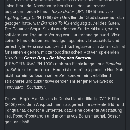
keine Freunde. Nachdem er bereits mit den kontrovers
aufgenommenen Filmen
Tokyo Drifter
(JPN 1965) und
The
Fighting Elegy
(JPN 1966) den Unwillen der Studiobosse auf sich
gezogen hatte, war
Branded To Kill
endgültig zuviel des Guten.
Der Routinier Seijun Suzuki wurde vom Studio Nikkatsu, wo er
seit Jahr und Tag unter Vertrag war, kurzerhand gefeuert. Viele
seiner Filme erleben erst heutigentags eine viel beachtete und
berechtigte Renaissance. Der US-Kultregisseur Jim Jarmusch hat
für seinen eigenen, mit zenbuddhistischen Motiven spielenden
Noir-Krimi
Ghost Dog - Der Weg des Samurai
(FRA/GER/USA/JPN 1999) mehrere Einstellungen aus
Branded
To Kill
dezidiert entliehen. Heute ist der frühe japanishe Neo Noir
nicht nur ein Kuriosum seiner Zeit sondern ein verblüffend
stilsicherer und zukunftsweisender Thriller jener weltweit so
innovativen Sechziger.
Die von Rapid Eye Movies in Deutschland editierte DVD-Edition
(2006) wird dem Anspruch mehr als gerecht: exzellente Bild- und
Tonqualität, deutsche Untertitel, dazu eine opulente Ausstattung
inkl. Poster/Postkarten und informatives Bonusmaterial. Besser
geht es nicht!