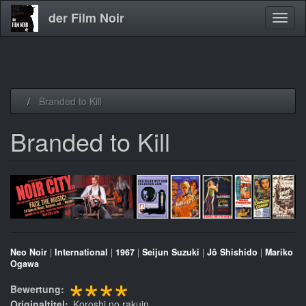
der Film Noir
Navig
aktivi
Direkt
Branded to Kill
zum
Inhalt
Branded to Kill
Neo Noir
|
International
|
1967
|
Seijun Suzuki
|
Jô Shishido
|
Mariko
Ogawa
****
Bewertung
Originaltitel
Koroshi no rakuin