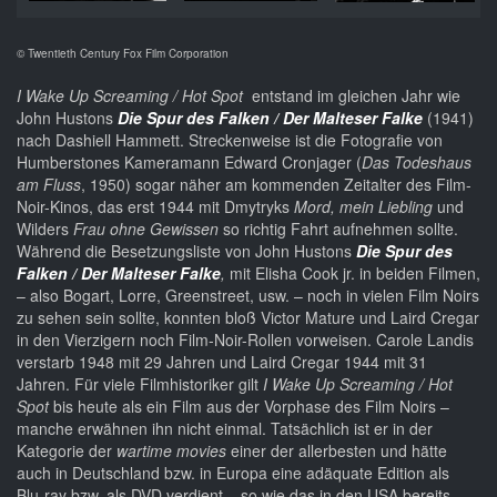
© Twentieth Century Fox Film Corporation
I Wake Up Screaming / Hot Spot
entstand im gleichen Jahr wie
John Hustons
Die Spur des Falken / Der Malteser Falke
(1941)
nach Dashiell Hammett. Streckenweise ist die Fotografie von
Humberstones Kameramann Edward Cronjager (
Das Todeshaus
am Fluss
, 1950) sogar näher am kommenden Zeitalter des Film-
Noir-Kinos, das erst 1944 mit Dmytryks
Mord, mein Liebling
und
Wilders
Frau ohne Gewissen
so richtig Fahrt aufnehmen sollte.
Während die Besetzungsliste von John Hustons
Die Spur des
Falken / Der Malteser Falke
,
mit Elisha Cook jr. in beiden Filmen,
– also Bogart, Lorre, Greenstreet, usw. – noch in vielen Film Noirs
zu sehen sein sollte, konnten bloß Victor Mature und Laird Cregar
in den Vierzigern noch Film-Noir-Rollen vorweisen. Carole Landis
verstarb 1948 mit 29 Jahren und Laird Cregar 1944 mit 31
Jahren. Für viele Filmhistoriker gilt
I Wake Up Screaming / Hot
Spot
bis heute als ein Film aus der Vorphase des Film Noirs –
manche erwähnen ihn nicht einmal. Tatsächlich ist er in der
Kategorie der
wartime movies
einer der allerbesten und hätte
auch in Deutschland bzw. in Europa eine adäquate Edition als
Blu-ray bzw. als DVD verdient – so wie das in den USA bereits