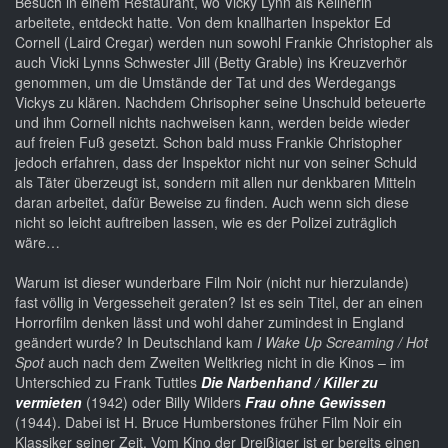
Besuch in einem Restaurant, wo Vicky Lynn als Kellnerin
arbeitete, entdeckt hatte. Von dem knallharten Inspektor Ed
Cornell (Laird Cregar) werden nun sowohl Frankie Christopher als
auch Vicki Lynns Schwester Jill (Betty Grable) ins Kreuzverhör
genommen, um die Umstände der Tat und des Werdegangs
Vickys zu klären. Nachdem Chrisopher seine Unschuld beteuerte
und ihm Cornell nichts nachweisen kann, werden beide wieder
auf freien Fuß gesetzt. Schon bald muss Frankie Christopher
jedoch erfahren, dass der Inspektor nicht nur von seiner Schuld
als Täter überzeugt ist, sondern mit allen nur denkbaren Mitteln
daran arbeitet, dafür Beweise zu finden. Auch wenn sich diese
nicht so leicht auftreiben lassen, wie es der Polizei zuträglich
wäre…
Warum ist dieser wunderbare Film Noir (nicht nur hierzulande)
fast völlig in Vergesseheit geraten? Ist es sein Titel, der an einen
Horrorfilm denken lässt und wohl daher zumindest in England
geändert wurde? In Deutschland kam
I Wake Up Screaming / Hot
Spot
auch nach dem Zweiten Weltkrieg nicht in die Kinos – im
Unterschied zu Frank Tuttles
Die Narbenhand / Killer zu
vermieten
(1942) oder Billy Wilders
Frau ohne Gewissen
(1944). Dabei ist H. Bruce Humberstones früher Film Noir ein
Klassiker seiner Zeit. Vom Kino der Dreißiger ist er bereits einen