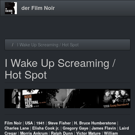
der Film Noir
Direkt
I Wake Up Screaming / Hot Spot
zum
Inhalt
I Wake Up Screaming /
Hot Spot
Film Noir
|
USA
|
1941
|
Steve Fisher
|
H. Bruce Humberstone
|
Charles Lane
|
Elisha Cook jr.
|
Gregory Gaye
|
James Flavin
|
Laird
Cregar
|
Morris Ankrum
|
Ralph Dunn
|
Victor Mature
|
William