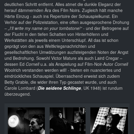
deutlichen Schritt entfernt. Alles atmet die dunkle Eleganz der
herauf dämmernden Ära des Film Noirs. Zugleich hält manche
Härte Einzug - auch ins Repertoire der Schauspielkunst. Ein
Verhör auf der Polizeistation, eine offen ausgesprochene Drohung
–
„I’ll write my name on your tombstone!“
- und der Betrogene auf
der Flucht in den tiefen Schatten von Hinterhöfenn und
Werkstätten als jeweils einem Unterschlupf. All das ist schon
geprägt von den aus Weltkriegsnachrichten und
gesellschaftlichen Umwälzungen auzfsteigenden Noten der Angst
und Bedrohung. Sowohl Victor Mature als auch Laird Cregar –
dessen Ed
Cornell
u.a. als Anspielung auf Film-Noir-Autor
Cornell
Woolrich verstanden werden will! - bieten ein nuanciertes und
eindrückliches Schauspiel. Überraschend erweist sich zudem
Betty Grable, die wider ihren Typ gecastet wurde, und auch
Carole Lombard (
Die seidene Schlinge
, UK 1948) ist rundum
überzeugend.