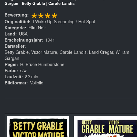
Gargan
|
Betty Grable
|
Carole Landis
****
Bewertung
Originaltitel
I Wake Up Screaming / Hot Spot
Kategorie
Film Noir
Land
USA
Erscheinungsjahr
1941
Darsteller
Betty Grable, Victor Mature, Carole Landis, Laird Cregar, William
Gargan
Regie
H. Bruce Humberstone
Farbe
s/w
Laufzeit
82 min
Bildformat
Vollbild