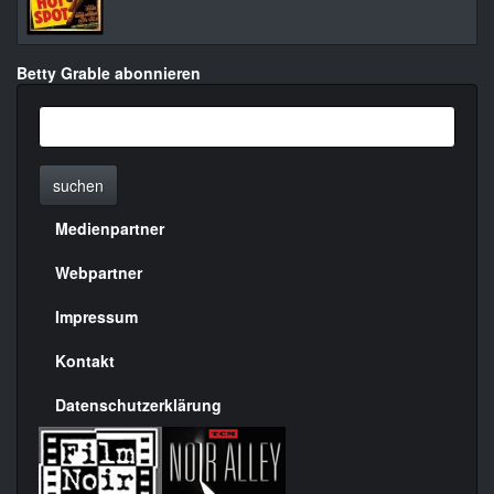
Betty Grable abonnieren
suchen
Medienpartner
Menülinks
rechte
Webpartner
Seite
Impressum
Kontakt
Datenschutzerklärung