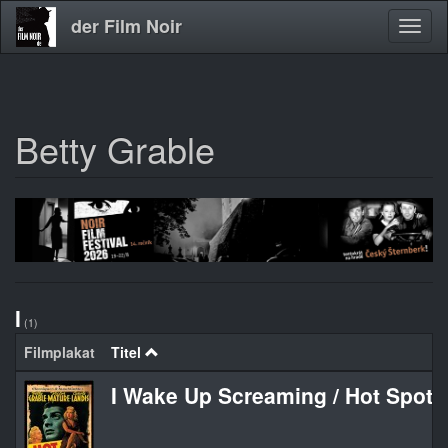
der Film Noir
Navig
aktivi
Betty Grable
Direkt
zum
Inhalt
I
(1)
Filmplakat
Titel
I Wake Up Screaming / Hot Spot