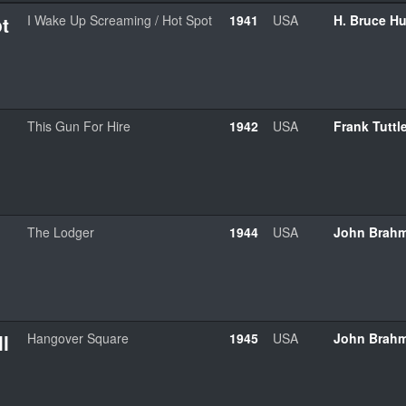
t
I Wake Up Screaming / Hot Spot
1941
USA
H. Bruce H
This Gun For Hire
1942
USA
Frank Tuttl
The Lodger
1944
USA
John Brah
l
Hangover Square
1945
USA
John Brah