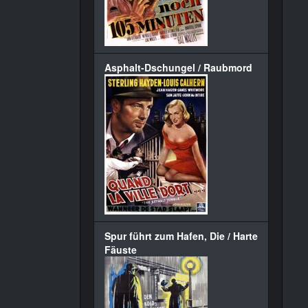
Asphalt-Dschungel / Raubmord
Spur führt zum Hafen, Die / Harte
Fäuste