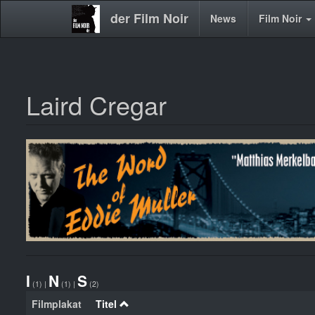
der Film Noir
Main
News
Film Noir
navigation
Laird Cregar
Direkt
zum
Inhalt
I
N
S
(1)
|
(1)
|
(2)
Filmplakat
Titel