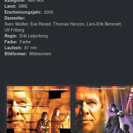
Kategorie
Neo Noir
Land
SWE
Erscheinungsjahr
2005
Darsteller
Sven Wollter, Eva Rexed, Thomas Hanzon, Lars-Erik Berenett,
Ulf Friberg
Regie
Erik Leijonborg
Farbe
Farbe
Laufzeit
87 min
Bildformat
Widescreen