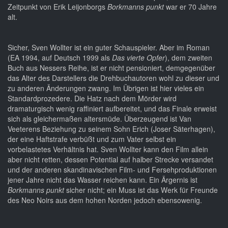
Zeitpunkt von Erik Leijonborgs
Borkmanns punkt
war er 70 Jahre
alt.
Sicher, Sven Wollter ist ein guter Schauspieler. Aber im Roman
(EA 1994, auf Deutsch 1999 als
Das vierte Opfer
), dem zweiten
Buch aus Nessers Reihe, ist er nicht pensioniert, demgegenüber
das Alter des Darstellers die Drehbuchautoren wohl zu dieser und
zu anderen Änderungen zwang. Im Übrigen ist hier vieles ein
Standardprozedere. Die Hatz nach dem Mörder wird
dramaturgisch wenig raffiniert aufbereitet, und das Finale erweist
sich als gleichermaßen altersmüde. Überzeugend ist Van
Veeterens Beziehung zu seinem Sohn Erich (Joser Säterhagen),
der eine Haftstrafe verbüßt und zum Vater selbst ein
vorbelastetes Verhältnis hat. Sven Wollter kann den Film allein
aber nicht retten, dessen Potential auf halber Strecke versandet
und der anderen skandinavischen Film- und Fersehproduktionen
jener Jahre nicht das Wasser reichen kann. Ein Ärgernis ist
Borkmanns punkt
sicher nicht; ein Muss ist das Werk für Freunde
des Neo Noirs aus dem hohen Norden jedoch ebensowenig.