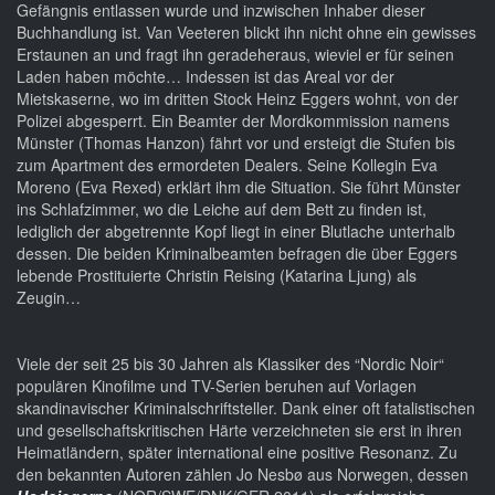
Gefängnis entlassen wurde und inzwischen Inhaber dieser
Buchhandlung ist. Van Veeteren blickt ihn nicht ohne ein gewisses
Erstaunen an und fragt ihn geradeheraus, wieviel er für seinen
Laden haben möchte… Indessen ist das Areal vor der
Mietskaserne, wo im dritten Stock Heinz Eggers wohnt, von der
Polizei abgesperrt. Ein Beamter der Mordkommission namens
Münster (Thomas Hanzon) fährt vor und ersteigt die Stufen bis
zum Apartment des ermordeten Dealers. Seine Kollegin Eva
Moreno (Eva Rexed) erklärt ihm die Situation. Sie führt Münster
ins Schlafzimmer, wo die Leiche auf dem Bett zu finden ist,
lediglich der abgetrennte Kopf liegt in einer Blutlache unterhalb
dessen. Die beiden Kriminalbeamten befragen die über Eggers
lebende Prostituierte Christin Reising (Katarina Ljung) als
Zeugin…
Viele der seit 25 bis 30 Jahren als Klassiker des “Nordic Noir“
populären Kinofilme und TV-Serien beruhen auf Vorlagen
skandinavischer Kriminalschriftsteller. Dank einer oft fatalistischen
und gesellschaftskritischen Härte verzeichneten sie erst in ihren
Heimatländern, später international eine positive Resonanz. Zu
den bekannten Autoren zählen Jo Nesbø aus Norwegen, dessen