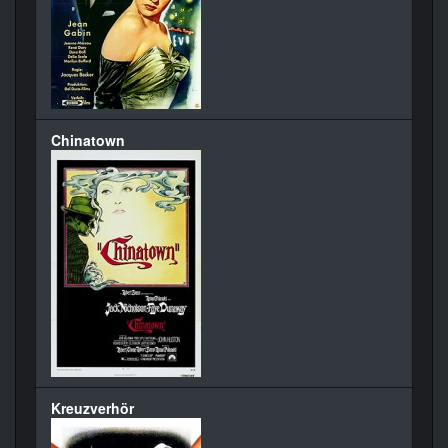
Chinatown
Kreuzverhör