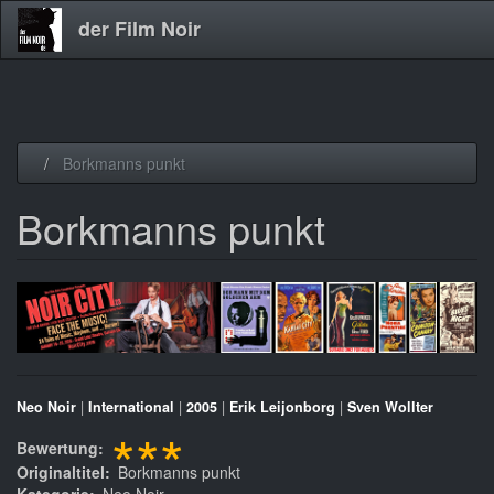
der Film Noir
Direkt
Borkmanns punkt
zum
Inhalt
Borkmanns punkt
Neo Noir
|
International
|
2005
|
Erik Leijonborg
|
Sven Wollter
***
Bewertung
Originaltitel
Borkmanns punkt