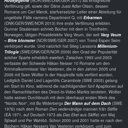
Hodejegerne
(NOR/SWE/DNK/GER 2011) als erfolgreiche
Verfilmung gilt, sowie der Däne Jussi Adler-Olsen, dessen
Romane um Carl Mørck, starfversetzter Leiter einer Abteilung für
ungelöste Fälle namens Department Q, mit
Erbarmen
(DNK/GER/SWE/NOR 2013) ihre erste Verfilmung erlebten.
Gunnar Staalensen schrieb Bücher mit dem in Trontheim,
Norwegen, tätigen Privatdetektiv Varg Veum, der seit
Varg Veum
– Bitre blomster
(NOR/SWE/GER 2007) von Trond Espen Seim
verkörpert wurde. Und natürlich hat Stieg Larssons
Millenium-
Trilogie
(SWE/DNK/GER/NOR 2009) den Grad der Popularität
solcher Sparte erheblich eweitert. Zwischen 1993 und 2003
verfasste der Schwede Håkan Nesser 10 Romane um den
Kriminalkommissar Van Veeteren, die in den Jahren 2005 und
2006 mit Sven Wollter in der Hauptrolle teils verfilmt wurden.
Lediglich Daniel Lind Lagerlöfs
Carambole
(SWE 2005) gelang
ein Start im Kino, während die nachfolgenden fünf Apaptionen auf
den Ramschtischen des Direct-to-Video-Markts landeten. Wollter
hatte seinen Durchbruch mit dem überhaupt ersten Werk des
“Nordic Noir“, mit Bo Widerbergs
Der Mann auf dem Dach
(SWE
1976) nach dem Roman
Den vedervärdige mannen från Säffle
(EA 1971, auf Deutsch 1973 als
Das Ekel aus Säffle
) von Maj
Sjöwall und Per Wahlöö. Schon 2000 und 2001 hatte er nach den
Büchern Håkan Nessers Van Veeteren verkörpert, und zum