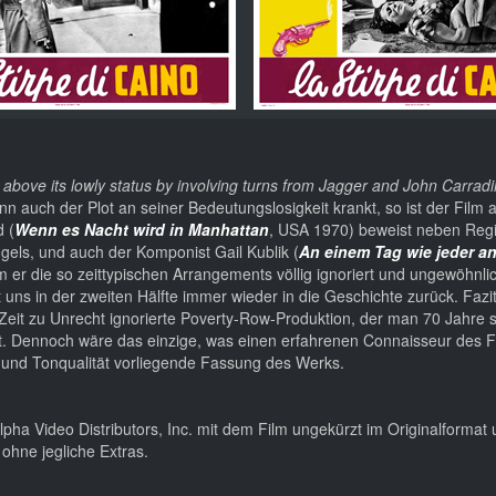
d above its lowly status by involving turns from Jagger and John Carrad
n auch der Plot an seiner Bedeutungslosigkeit krankt, so ist der Film
 (
Wenn es Nacht wird in Manhattan
, USA 1970) beweist neben Reg
gels, und auch der Komponist Gail Kublik (
An einem Tag wie jeder a
m er die so zeittypischen Arrangements völlig ignoriert und ungewöhnl
t uns in der zweiten Hälfte immer wieder in die Geschichte zurück. Fazi
r Zeit zu Unrecht ignorierte Poverty-Row-Produktion, der man 70 Jahre 
ht. Dennoch wäre das einzige, was einen erfahrenen Connaisseur des Fi
- und Tonqualität vorliegende Fassung des Werks.
Alpha Video Distributors, Inc. mit dem Film ungekürzt im Originalformat 
 ohne jegliche Extras.