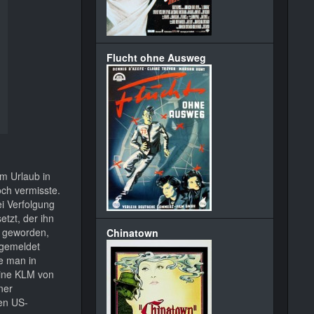
Flucht ohne Ausweg
m Urlaub in
och vermisste.
i Verfolgung
tzt, der ihn
m geworden,
Chinatown
 gemeldet
te man in
line KLM von
ner
den US-