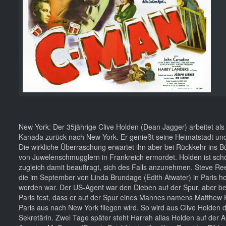
New York: Der 35jährige Clive Holden (Dean Jagger) arbeitet al
Kanada zurück nach New York. Er genießt seine Heimatstadt und i
Die wirkliche Überraschung erwartet ihn aber bei Rückkehr ins 
von Juwelenschmugglern in Frankreich ermordet. Holden ist schoc
zugleich damit beauftragt, sich des Falls anzunehmen. Steve R
die im September von Linda Brundage (Edith Atwater) in Paris h
worden war. Der US-Agent war den Dieben auf der Spur, aber bevor
Paris fest, dass er auf der Spur eines Mannes namens Matthew R
Paris aus nach New York fliegen wird. So wird aus Clive Holden d
Sekretärin. Zwei Tage später steht Harrah alias Holden auf der Au