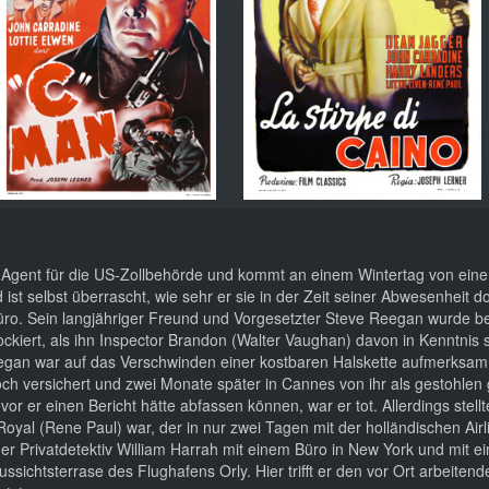
s Agent für die US-Zollbehörde und kommt an einem Wintertag von eine
st selbst überrascht, wie sehr er sie in der Zeit seiner Abwesenheit d
Büro. Sein langjähriger Freund und Vorgesetzter Steve Reegan wurde be
kiert, als ihn Inspector Brandon (Walter Vaughan) davon in Kenntnis se
eegan war auf das Verschwinden einer kostbaren Halskette aufmerksa
och versichert und zwei Monate später in Cannes von ihr als gestohlen
 er einen Bericht hätte abfassen können, war er tot. Allerdings stell
oyal (Rene Paul) war, der in nur zwei Tagen mit der holländischen Air
er Privatdetektiv William Harrah mit einem Büro in New York und mit ei
ssichtsterrase des Flughafens Orly. Hier trifft er den vor Ort arbeiten