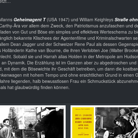
setzt…
y Manns
Geheimagent T
(USA 1947) und William Keighleys
Straße oh
Carthy-Ära vor allem dem Zweck, den Patriotismus anzufaschen und d
bladen von Gut und Böse ein simples und effektives Werteschema zu bi
länglich bekannte Klischees der Agentenfilme und Kriminalschwarten se
r allem Dean Jagger und der Schweizer Rene Paul als dessen Gegenspie
ls Holländerin Kathe van Bourne, die ihren Verlobten Joe (Walter Brook
chlecht. Sobald sie und Harrah alias Holden in der Metropole am Hudso
h an Dynamik. Die Erzählung ist im Ganzen aber zu abgedroschen und 
nd, mit dem die Bösewichte ihr Geschäft betreiben, um dann die kostba
 Krankenwagen mit hohem Tempo und ohne ersichtlichen Grund in einen
der Bahre liegenden, halb bewusstlosen Frau ein Schmuckstück abzuneh
mals hat glaubwürdiig finden können.