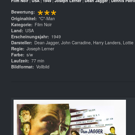
Film Noir
|
USA
|
1949
|
Joseph Lerner
|
Dean Jagger
|
Dennis Patri
***
Bewertung
Originaltitel
"C"-Man
Kategorie
Film Noir
Land
USA
Erscheinungsjahr
1949
Darsteller
Dean Jagger, John Carradine, Harry Landers, Lottie
Regie
Joseph Lerner
Farbe
s/w
Laufzeit
77 min
Bildformat
Vollbild