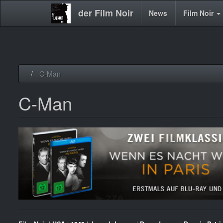
der Film Noir
Main
News
Film Noir
navigation
Direkt
C-Man
zum
Inhalt
C-Man