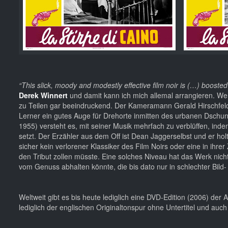
“This slick, moody and modestly effective film noir is (…) booste
Derek Winnert
und damit kann ich mich allemal arrangieren. Wen
zu Teilen gar beeindruckend. Der Kameramann Gerald Hirschfeld
Lerner ein gutes Auge für Drehorte inmitten des urbanen Dschun
1955) versteht es, mit seiner Musik mehrfach zu verblüffen, inde
setzt. Der Erzähler aus dem Off ist Dean Jaggerselbst und er hol
sicher kein verlorener Klassiker des Film Noirs oder eine in ihre
den Tribut zollen müsste. Eine solches Niveau hat das Werk nic
vom Genuss abhalten könnte, die bis dato nur in schlechter Bild
Weltweit gibt es bis heute lediglich eine DVD-Edition (2006) der 
lediglich der englischen Originaltonspur ohne Untertitel und auch