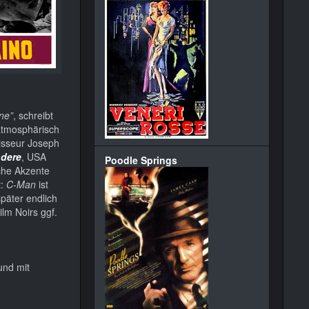
ine”
, schreibt
 atmosphärisch
isseur Joseph
ndere
, USA
Poodle Springs
iche Akzente
t:
C-Man
ist
später endlich
lm Noirs ggf.
und mit