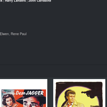
ck
|
Harry Landers
|
John Carradine
 Elwen, Rene Paul