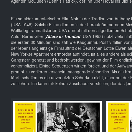
Agenten McQueen (Dennis Patrick), der ihn über Royal ins Bild 
Ein semidokumentarischer Film Noir in der Tradion von Anthon
(USA 1948). Solche Filme dienten in der heraufdämmernden Mc
Weltkrieg traumatisierten USA erneut mit den altgedienten Schu
Autor Berne Giler (
Affäre in Trinidad
, USA 1952) nutzt viele hin
die ersten 30 Minuten sind zäh wie Kaugummi. Positiv fallen vo
der lebenslang einzige Filmauftritt der Deutschen Lottie Elwen a
New Yorker Apartment ermordet auffindet, ist alles andere als s
Gangstern gehetzt und bedroht werden, gewinnt der Film endlic
verkompliziert. Einige Sequenzen wirken forciert und der Aufwa
prompt zu verlieren, erscheint nachgerade lächerlich. Als ein
fährt, schaffen es die unverletzten Schurken nicht, einer auf 
zu fliehen. Ich kann mir keinen Zuschauer vorstellen, der das je