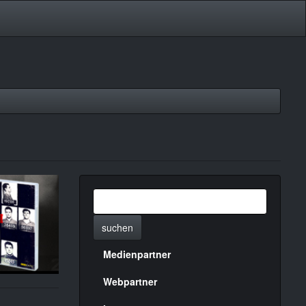
suchen
Medienpartner
Menülinks
rechte
Webpartner