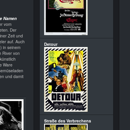
ne Namen
er vom
eten. Der
iner Zeit und
ler auf. Auch
Detour
e) in seinem
n River von
künstlich
re Ware
 Gemüseladen
men und damit
Straße des Verbrechens