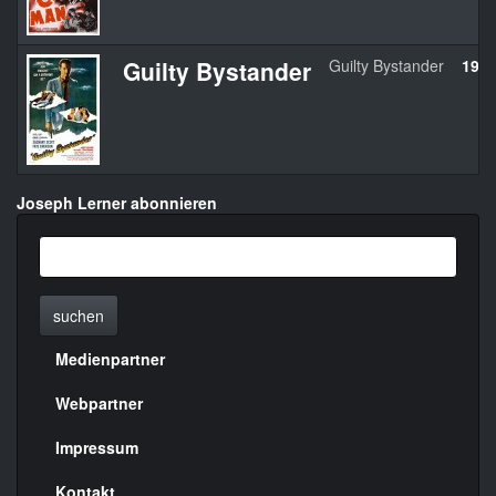
Guilty Bystander
Guilty Bystander
195
Joseph Lerner abonnieren
suchen
Medienpartner
Menülinks
rechte
Webpartner
Seite
Impressum
Kontakt