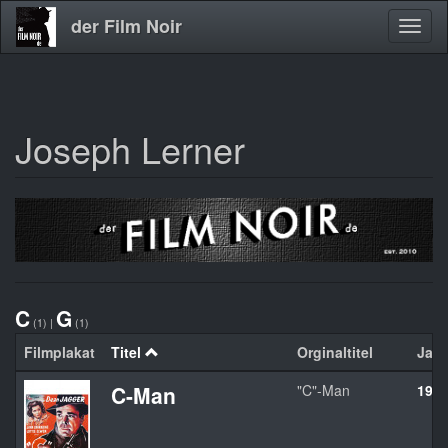
der Film Noir
Navig
aktivi
Joseph Lerner
Direkt
zum
Inhalt
C
G
(1)
|
(1)
Filmplakat
Titel
Orginaltitel
Jahr
C-Man
"C"-Man
194