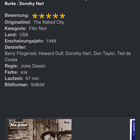
Burke
|
Dorothy Hart
*****
Bewertung
Originaltitel
The Naked City
Kategorie
Film Noir
Land
USA
Erscheinungsjahr
1948
Darsteller
Barry Fitzgerald, Howard Duff, Dorothy Hart, Don Taylor, Ted de
Corsia
Regie
Jules Dassin
Farbe
s/w
Laufzeit
97 min
Bildformat
Vollbild