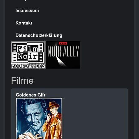
rechte
Seite
Impressum
Kontakt
Datenschutzerklärung
Filme
Goldenes Gift