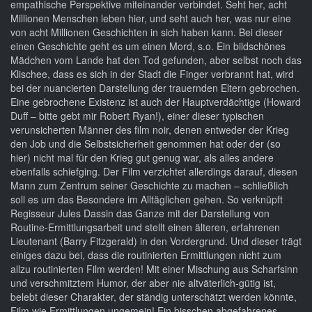
empathische Perspektive miteinander verbindet. Seht her, acht
Millionen Menschen leben hier, und seht auch her, was nur eine
von acht Millionen Geschichten in sich haben kann. Bei dieser
einen Geschichte geht es um einen Mord, s.o. Ein bildschönes
Mädchen vom Lande hat den Tod gefunden, aber selbst noch das
Klischee, dass es sich in der Stadt die Finger verbrannt hat, wird
bei der nuancierten Darstellung der trauernden Eltern gebrochen.
Eine gebrochene Existenz ist auch der Hauptverdächtige (Howard
Duff – bitte gebt mir Robert Ryan!), einer dieser typischen
verunsicherten Männer des film noir, denen entweder der Krieg
den Job und die Selbstsicherheit genommen hat oder der (so
hier) nicht mal für den Krieg gut genug war, als alles andere
ebenfalls schiefging. Der Film verzichtet allerdings darauf, diesen
Mann zum Zentrum seiner Geschichte zu machen – schließlich
soll es um das Besondere im Alltäglichen gehen. So verknüpft
Regisseur Jules Dassin das Ganze mit der Darstellung von
Routine-Ermittlungsarbeit und stellt einen älteren, erfahrenen
Lieutenant (Barry Fitzgerald) in den Vordergrund. Und dieser trägt
einiges dazu bei, dass die routinierten Ermittlungen nicht zum
allzu routinierten Film werden! Mit einer Mischung aus Scharfsinn
und verschmitztem Humor, der aber nie altväterlich-gütig ist,
belebt dieser Charakter, der ständig unterschätzt werden könnte,
Film wie Ermittlungen ungemein! Ein bisschen abgefahrenes