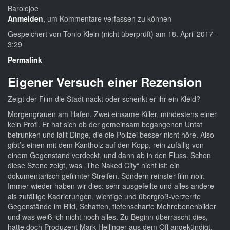
Barolojoe
Anmelden
, um Kommentare verfassen zu können
Gespeichert von
Tonio Klein (nicht überprüft)
am 18. April 2017 -
3:29
Permalink
Eigener Versuch einer Rezension
Zeigt der Film die Stadt nackt oder schenkt er ihr ein Kleid?
Morgengrauen am Hafen. Zwei einsame Killer, mindestens einer
kein Profi. Er hat sich ob der gemeinsam begangenen Untat
betrunken und lallt Dinge, die die Polizei besser nicht höre. Also
gibt’s einen mit dem Kantholz auf den Kopp, rein zufällig von
einem Gegenstand verdeckt, und dann ab in den Fluss. Schon
diese Szene zeigt, was „The Naked City“ nicht ist: ein
dokumentarisch gefilmter Streifen. Sondern reinster film noir.
Immer wieder haben wir dies: sehr ausgefeilte und alles andere
als zufällige Kadrierungen, wichtige und übergroß-verzerrte
Gegenstände im Bild, Schatten, tiefenscharfe Mehrebenenbilder
und was weiß ich nicht noch alles. Zu Beginn überrascht dies,
hatte doch Produzent Mark Hellinger aus dem Off angekündigt,