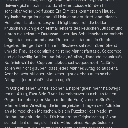
Beiwerk gibt’s noch hinzu. So ist eine Episode für den Film
scheinbar völlig überflüssig: Ein Ermittler kommt nach Hause,
idyllische Vorgartenszene mit Heimchen am Herd, aber dieses
Heimchen ist absurd sexy und trägt bauchfrei; die beiden
knutschen auch gleich einmal jenseits des keuschen „Bussis“ und
führen die seltsame Diskussion, wer das Söhnleinchen vermöbeln
möge, das andauernd ausreiße und sich dadurch in Gefahr
begebe. Hier geht der Film mit Klischees satirisch-überhöhend
um (die Frau ist eigentlich eine reine Männerfantasie, Sexbombe
und gleichzeitig Anti-femme-fatale, nämlich „dienende Hausfrau“).
Natürlich wird der Cop vom Liebesnest wegbeordert. Natürlich
sollen wir nicht glauben, dass jedes Mannes Alltag so aussieht.
Aber bei acht Millionen Menschen gibt es eben auch solche
Alltage… (oder nicht? Ist auch egal!).
Im Übrigen sehen wir bei solchen Einsprengseln mehr halbwegs
realen Alltag, East Side River, Ladenbesitzer in nicht so feinen
Gegenden, eben „der Mann (oder die Frau) von der Straße“,
Männer beim Wrestling, die immergleichen Fragen der Polizisten
an alle möglichen Menschen, bis ein Puzzleteil der Nadel im
Heuhaufen gefunden ist. Die Kamera an Originalschauplätzen
scheut nicht einmal, sich in die Höhen eines Baugerüstes zu