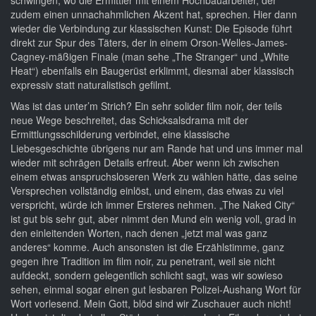
schwingen, wo die Ermittler mit einem Hochbauarbeiter, der
zudem einen unnachahmlichen Akzent hat, sprechen. Hier dann
wieder die Verbindung zur klassischen Kunst: Die Episode führt
direkt zur Spur des Täters, der in einem Orson-Welles-James-
Cagney-mäßigen Finale (man sehe „The Stranger“ und „White
Heat“) ebenfalls ein Baugerüst erklimmt, diesmal aber klassisch
expressiv statt naturalistisch gefilmt.
Was ist das unter’m Strich? Ein sehr solider film noir, der teils
neue Wege beschreitet, das Schicksalsdrama mit der
Ermittlungsschilderung verbindet, eine klassische
Liebesgeschichte übrigens nur am Rande hat und uns immer mal
wieder mit schrägen Details erfreut. Aber wenn ich zwischen
einem etwas anspruchsloseren Werk zu wählen hätte, das seine
Versprechen vollständig einlöst, und einem, das etwas zu viel
verspricht, würde ich immer Ersteres nehmen. „The Naked City“
ist gut bis sehr gut, aber nimmt den Mund ein wenig voll, grad in
den einleitenden Worten, nach denen „jetzt mal was ganz
anderes“ komme. Auch ansonsten ist die Erzählstimme, ganz
gegen ihre Tradition im film noir, zu penetrant, weil sie nicht
aufdeckt, sondern gelegentlich schlicht sagt, was wir sowieso
sehen, einmal sogar einen gut lesbaren Polizei-Aushang Wort für
Wort vorlesend. Mein Gott, blöd sind wir Zuschauer auch nicht!