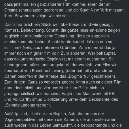
dass jetzt mal ein ganz anderer Film komme, einer, der an
Originalschauplätzen gedreht sei und die Stadt New York mitsamt
ihren Bewohnern zeige, wie sie sei.
Das ist natürlich ein Stück weit übertrieben, und wie gesagt,
Kamera, Beleuchtung, Schnitt, die ganze mise-en-scène zeigen
sogleich eine künstlerische Gestaltung, die den angeblich
semidokumentarischen Ansatz konterkariert. Ist das nun so
schlimm? Nein, aus mehreren Gründen. Zum einen ist das ja
immer noch ein guter film noir. Zum anderen: Wer behauptet,
dass dokumentarische Objektivität mit einem nüchternen Stil
einhergehen müsse und umgekehrt, der versteht von Film wie
überhaupt von Kunst recht wenig (oder hat mit drei anderen
Dänen besoffen in der Kneipe das „Dogma '95“ geschrieben).
Zum dritten: Ganz so wie jeder andere Krimi auch ist dieser Film
dann doch nicht, und viertens ist er zum Glück nicht so
propagandistisch wie manches Eagle-Lion-Machwerk mit FBI-
und Mc-Carthyismus-Glorifizierung unter dem Deckmantel des
„Semidokumentarischen“.
Auffällig sind, nicht nur am Beginn, Aufnahmen aus der
Vogelperspektive, mit denen die Kamera, die ansonsten aber
auch wieder in das Leben „eintaucht“, die beobachtende und die