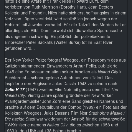
hatte sie eine Affäre mit Frank Niles (Howard Duff), dem
Verlobten von Ruth Morrison (Dorothy Hart), Jean Dexters
Kollegin und Freundin. Niles hatte sich erst hoffnungslos in einem
Netz von Lügen verstrickt, wird schließlich jedoch wegen der
Hehlerei mit Juwelen verhaftet. Für die Tatzeit des Mordes hat er
allerdings ein Alibi. Damit erweist sich die weitere Spurensuche
als ungemein schwierig. Bis plötzlich der polizeibekannte
Einbrecher Peter Backalis (Walter Burke) tot im East River
gefunden wird...
Der New Yorker Polizeifotograf Weegee, ein Pseudonym des aus
Galizien stammenden Einwanderers Arthur Fellig, publizierte
1945 eine Fotodokumentation seiner Arbeiten als
Naked City
in
Buchformat – schonungslose Aufnahmen vom Tatort. Das
inspirierte den Regisseur Jules Dassin 1948 zu seinem nach
Zelle R 17
(1947) zweiten Film Noir mit genau dem Titel
The
Naked City
. Vierzig Jahre später gründete der New Yorker
Avantgardemusiker John Zorn eine Band gleichen Namens und
brachte auf dem Debütalbum der Combo (1989) ein Foto aus der
Kollektion Weegees. Jules Dassins Film Noir
Stadt ohne Maske /
Die nackte Stadt
war wiederum der Anstoß für die schwarzweiße
TV-Krimiserie namens
Naked City
, die es zwischen 1958 und
1963 in den USA auf 138 Folgen brachte.