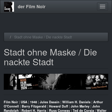
der Film Noir
Navig
aktivi
Direkt
Stadt ohne Maske / Die nackte Stadt
zum
Inhalt
Stadt ohne Maske / Die
nackte Stadt
Film Noir
|
USA
|
1948
|
Jules Dassin
|
William H. Daniels
|
Arthur
O'Connell
|
Barry Fitzgerald
|
Howard Duff
|
John Marley
|
John
Randolph
|
Robert H. Harris
|
Russ Conway
|
Ted de Corsia
|
Walter