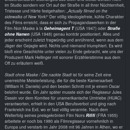
im Studio sondern vor Ort auf der Straße in all ihrer Nüchternheit,
Tristesse und Härte festgehalten:
„Actually filmed on the
sidewalks of New York!“
Der völlig ideologiefreie, kühle Charakter
des Films erreicht, dass er sich zu Propagandawerken in der
Film-Noir-Maske à la
Geheimagent T
(USA 1947) oder
Straße
ohne Namen
(USA 1948) genau konträr positioniert. Alles und
jeder erscheint zuletzt fragwürdig und anrührend, wenn aus dem
Jäger der Gejagte wird. Nichts und niemand triumphiert. Es wird
bloß eine Geschichte unter vielen zu Ende gebracht, wie uns der
Produzent Mark Hellinger mit sonorer Erzählerstimme aus dem
Off zu erläutern weiß.
Stadt ohne Maske / Die nackte Stadt
ist für seine Zeit eine
unerreichte Meisterleistung, die für die beste Kameraarbeit
(William H. Daniels) und den besten Schnitt mit je einem Oscar
belohnt wurde. Ein Jahr später musste sich der Regisseur Jules
Dassin vor dem Komitee für unamerikanische Umtriebe (HUAC)
verantworten, erhielt in den USA Berufsverbot und ging nach
Frankreich ins Exil, wo er fast völlig verarmte. Nach dem
Welterfolg seines preisgekrönten Film Noirs
Rififi
(FRA 1955)
arbeitete er noch bis 1980 als Filmregisseur vornehmlich in
Europa und verstarb im Jahr 2008 mit 96 Jahren in Athen, wo er