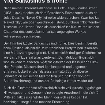
Viel Sarkasmus & Ironie
Nach meiner Differentialdiagnose zu Fritz Langs 'Scarlet Street'
(USA, 1945) möchte ich dem Betreiber & Rezensenten auch bei
Jules Dassins 'Naked City' teilweise widersprechen: Zwar besitzt
'Naked City', wie oben geschrieben steht, durchaus "Nüchternheit,
Tristesse und Härte". Doch als ausschließlich kühl würde ich den
Charakter des semidokumentarisch angelegten Werkes
keineswegs beschreiben.
Der Film besitzt viel Sarkasmus und Ironie. Dies beginnt bereits
beim Einstieg, als parallel zum fröhlichen Partytreiben lakonisch
eine Mordszene gezeigt wird. Und ein solch drolliger Chefermittler
wie Barry Fitzgerald alias Lieutenant Dan Muldoon findet sich
wohl in keinem anderen 5-Sterne-Streifen der klassischen Film-
Noir-Periode. Messerscharf kombinierend und ungemein
erfahren, lockert er die Tristesse am Tatort durch diverse
Schäkereien mit seinen Mitarbeitern und Kollegen von der
Spurenbsicherung und aus der Pathologie immer wieder auf.
Auch die Einvernahme offensichtlich nicht voll zurechnungsfähiger
Hinweisgeber und Zeugen: eine betagte Anwohnerin, die sich für
Mitte 20 hält; ein verwirrter Mann, der sich selbst der Tat
bezichtigt... sorgt für so manche Erheiterung.