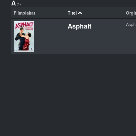
A
(1)
Filmplakat
Titel
Orgin
Asphalt
Asph