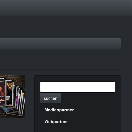
suchen
Medienpartner
Menülinks
rechte
Webpartner