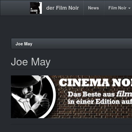
der Film Noir
Main
News
Film Noir
navigation
Direkt
Joe May
zum
Inhalt
Joe May