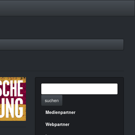
suchen
Medienpartner
Menülinks
rechte
Webpartner