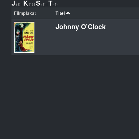
J
K
S
T
(1)
|
(1)
|
(1)
|
(1)
Filmplakat
Titel
Johnny O’Clock