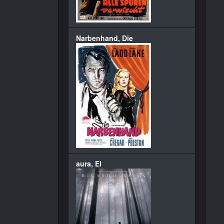
Narbenhand, Die
aura, El