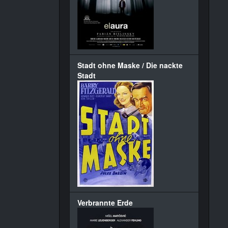
Stadt ohne Maske / Die nackte
Stadt
Verbrannte Erde