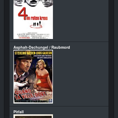
Asphalt-Dschungel / Raubmord
Pitfall