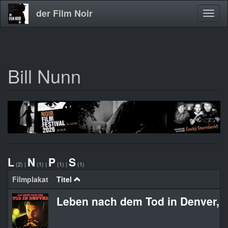
der Film Noir
Navig
aktivi
Bill Nunn
Direkt
zum
Inhalt
L
N
P
S
(2)
|
(1)
|
(1)
|
(1)
Filmplakat
Titel
Leben nach dem Tod in Denver, 