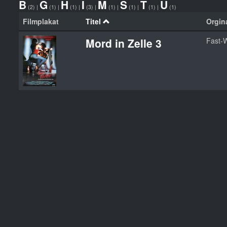
B
G
H
I
M
S
T
U
(2)
|
(1)
|
(1)
|
(3)
|
(1)
|
(1)
|
(1)
|
(1)
Filmplakat
Titel
Orgina
Mord in Zelle 3
Fast-W