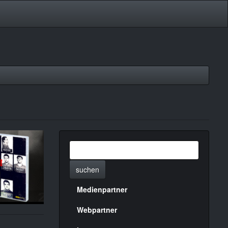
suchen
Medienpartner
Menülinks
rechte
Webpartner