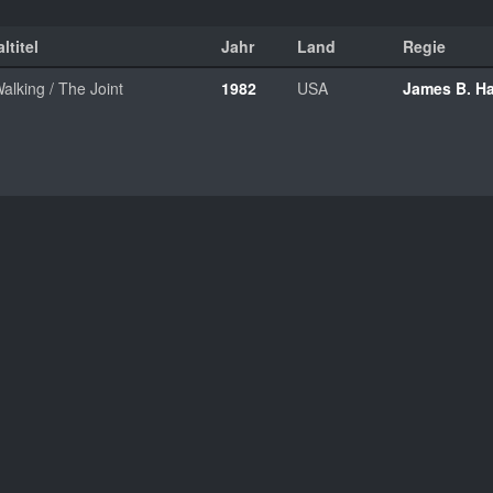
ltitel
Jahr
Land
Regie
alking / The Joint
1982
USA
James B. Ha