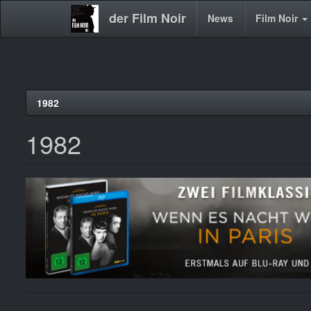
der Film Noir
Main
News
Film Noir
navigation
Direkt
1982
zum
Inhalt
1982