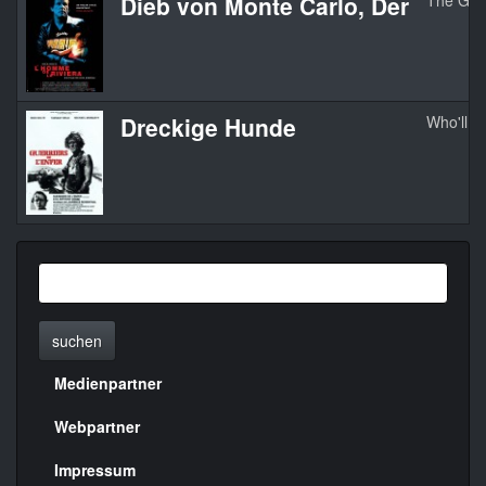
Dieb von Monte Carlo, Der
The Goo
Dreckige Hunde
Who'll S
suchen
Medienpartner
Menülinks
rechte
Webpartner
Seite
Impressum