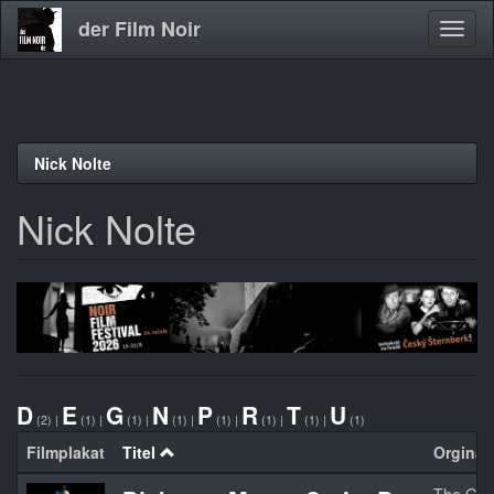
der Film Noir
Navig
aktivi
Direkt
Nick Nolte
zum
Inhalt
Nick Nolte
D
E
G
N
P
R
T
U
(2)
|
(1)
|
(1)
|
(1)
|
(1)
|
(1)
|
(1)
|
(1)
Filmplakat
Titel
Orginalt