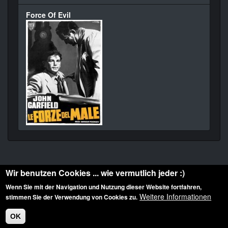
Force Of Evil
Wir benutzen Cookies ... wie vermutlich jeder :)
Wenn Sie mit der Navigation und Nutzung dieser Website fortfahren,
Weitere Informationen
stimmen Sie der Verwendung von Cookies zu.
Diese Website ist urheberrechtlich geschützt: © 2010-2026 der Film Noir de. Alle
Rechte vorbehalten.
OK