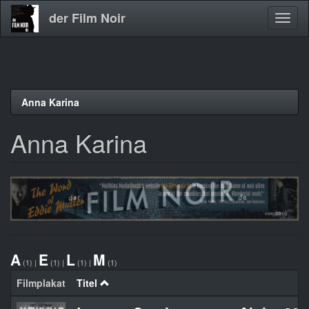
der Film Noir
Navig
aktivi
Direkt
Anna Karina
zum
Inhalt
Anna Karina
A
E
L
M
(1)
|
(1)
|
(1)
|
(1)
Filmplakat
Titel