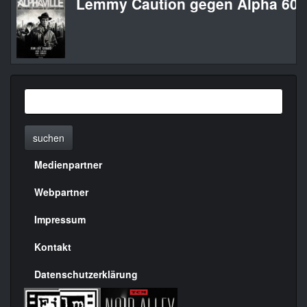
Lemmy Caution gegen Alpha 60
suchen
Medienpartner
Menülinks
rechte
Webpartner
Seite
Impressum
Kontakt
Datenschutzerklärung